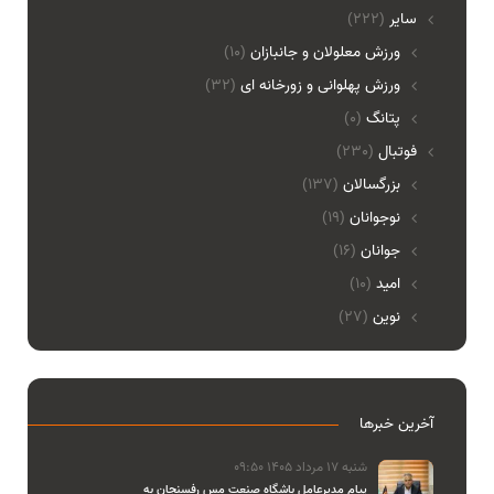
ساير
(222)
ورزش معلولان و جانبازان
(10)
ورزش پهلوانی و زورخانه ای
(32)
پتانگ
(0)
فوتبال
(230)
بزرگسالان
(137)
نوجوانان
(19)
جوانان
(16)
امید
(10)
نوین
(27)
آخرین خبرها
شنبه 17 مرداد 1405 09:50
پیام مدیرعامل باشگاه صنعت مس رفسنجان به