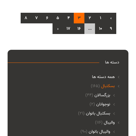
8
7
6
5
4
3
2
1
‹
›
17
16
...
10
9
دسته ها
همه دسته ها
بسکتبال
(165)
بزرگسالان
(44)
نوجوانان
(2)
بسکتبال بانوان
(21)
والیبال
(116)
واليبال بانوان
(90)