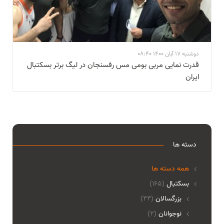
دوشنبه 17 آبان 1400 08:40
قدرت نمایی مربی بومی مس رفسنجان در ليگ برتر بسکتبال
ايران
دسته ها
همه دسته ها
بسکتبال
(165)
بزرگسالان
(44)
نوجوانان
(2)