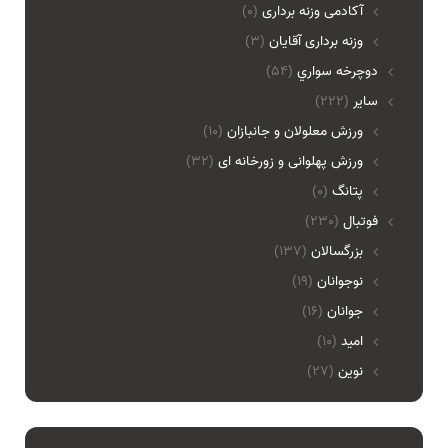
آکادمی وزنه برداری
(0)
وزنه برداری آقایان
(3)
دوچرخه سواري
(54)
ساير
(222)
ورزش معلولان و جانبازان
(10)
ورزش پهلوانی و زورخانه ای
(32)
پتانگ
(0)
فوتبال
(230)
بزرگسالان
(137)
نوجوانان
(19)
جوانان
(16)
امید
(10)
نوین
(27)