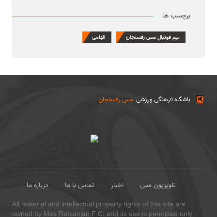
برچسب ها
تیم فوتبال مس رفسنجان
الهامی
باشگاه فرهنگی ورزشی
مس رفسنجان
تلویزیون مس
اخبار
تماس با ما
درباره ما
All material and intellectual property rights of this site are
owned by Mes Rafsanjan F.C. and its use is permitted only