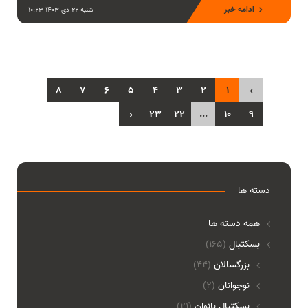
ادامه خبر
شنبه 22 دی 1403 10:23
8
7
6
5
4
3
2
1
‹
›
23
22
...
10
9
دسته ها
همه دسته ها
بسکتبال
(165)
بزرگسالان
(44)
نوجوانان
(2)
بسکتبال بانوان
(21)