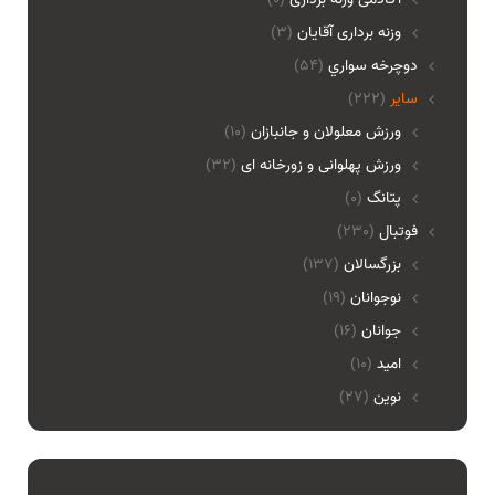
وزنه برداری آقایان
(3)
دوچرخه سواري
(54)
ساير
(222)
ورزش معلولان و جانبازان
(10)
ورزش پهلوانی و زورخانه ای
(32)
پتانگ
(0)
فوتبال
(230)
بزرگسالان
(137)
نوجوانان
(19)
جوانان
(16)
امید
(10)
نوین
(27)