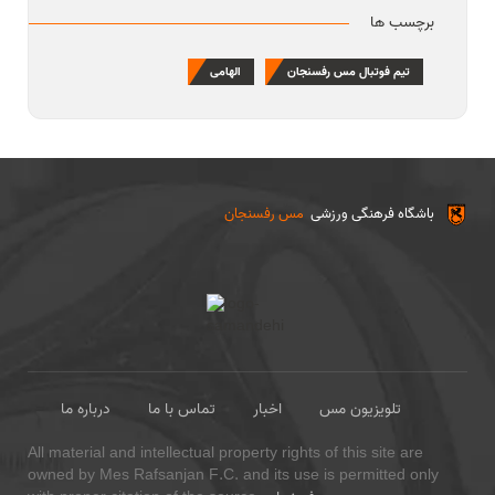
برچسب ها
تیم فوتبال مس رفسنجان
الهامی
باشگاه فرهنگی ورزشی
مس رفسنجان
تلویزیون مس
اخبار
تماس با ما
درباره ما
All material and intellectual property rights of this site are
owned by Mes Rafsanjan F.C. and its use is permitted only