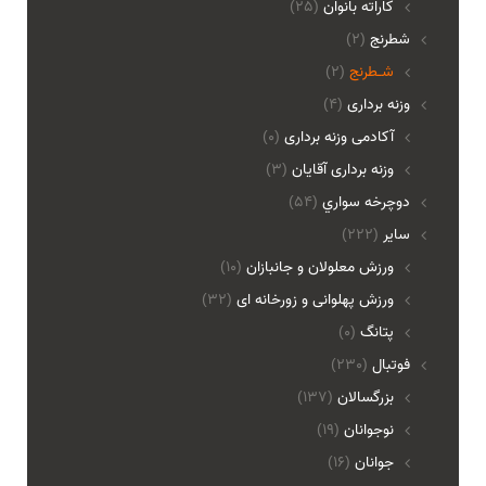
کاراته بانوان
(25)
شطرنج
(2)
شـطرنج
(2)
وزنه برداری
(4)
آکادمی وزنه برداری
(0)
وزنه برداری آقایان
(3)
دوچرخه سواري
(54)
ساير
(222)
ورزش معلولان و جانبازان
(10)
ورزش پهلوانی و زورخانه ای
(32)
پتانگ
(0)
فوتبال
(230)
بزرگسالان
(137)
نوجوانان
(19)
جوانان
(16)