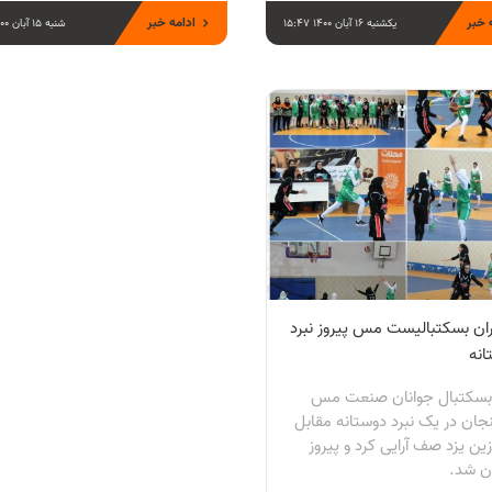
 خبر
ادامه خبر
یکشنبه 16 آبان 1400 15:47
شنبه 15 آبان 1400 19:46
ان بسکتبالیست مس پیروز نبرد
انه
بسکتبال جوانان صنعت مس
جان در یک نبرد دوستانه مقابل
ین یزد صف آرایی کرد و پیروز
ن شد.