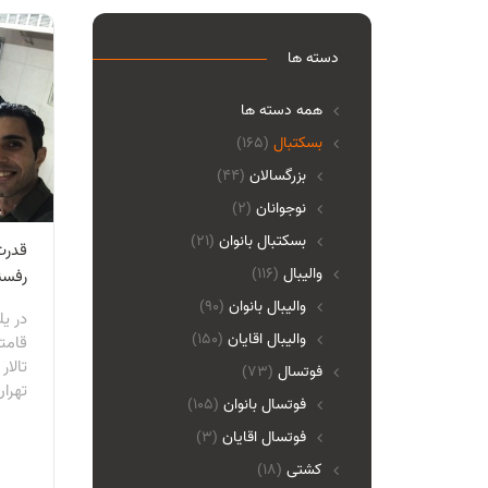
دسته ها
همه دسته ها
بسکتبال
(165)
بزرگسالان
(44)
نوجوانان
(2)
بسکتبال بانوان
(21)
قدرت
والیبال
(116)
رفسن
واليبال بانوان
(90)
در ي
واليبال اقايان
(150)
قامت
تالار
فوتسال
(73)
تهران
فوتسال بانوان
(105)
فوتسال اقايان
(3)
کشتی
(18)