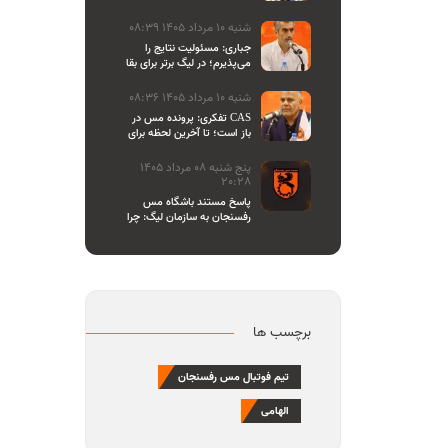
اصحاب رسانه
شنبه 10 مرداد 1405 08:39
جباری: مسئولیت نتایج را
می‌پذیرم؛ در لیگ برتر برای بقا
و در لیگ یک برای صعود
می‌جنگیم
شنبه 10 مرداد 1405 08:36
تفکری: پرونده مس در CAS
باز است؛ تا آخرین لحظه برای
احقاق حق باشگاه می‌ایستیم
پنج شنبه 08 مرداد 1405
20:28
پاسخ مستند باشگاه مس
رفسنجان به سازمان لیگ: چرا
تازه یاد بیانیه دادن افتاده‌اید؟/
مشروعیت کمیته استیناف را
هم زیر سوال بردید
برچسب ها
تیم فوتبال مس رفسنجان
الهامی