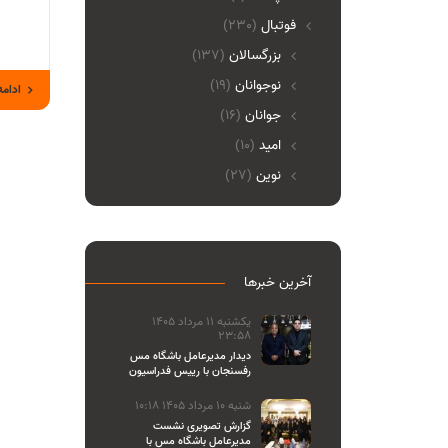
فوتبال
(230)
بزرگسالان
(137)
نوجوانان
(19)
ادامه
جوانان
(16)
امید
(10)
نوین
(27)
آخرین خبرها
یکشنبه 11 مرداد 1405
23:58
دیدار مدیرعامل باشگاه مس
رفسنجان با رییس فدراسیون
والیبال
شنبه 10 مرداد 1405 10:18
گزارش تصویری نشست
مدیرعامل باشگاه مس با