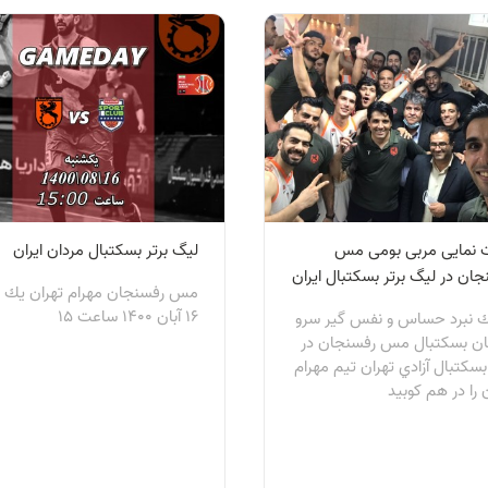
 نمایی مربی بومی مس
لیگ برتر بسکتبال مردان ایران
جان در ليگ برتر بسکتبال ايران
مس رفسنجان مهرام تهران يك 
١٦ آبان ١٤٠٠ ساعت ١٥
ك نبرد حساس و نفس گير سرو
ان بسكتبال مس رفسنجان در
 بسكتبال آزادي تهران تيم مهرام
 را در هم كوبيد