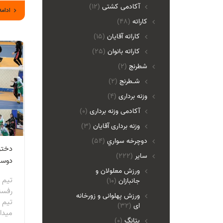
آکادمی کشتی
(12)
ادامه
کاراته
(48)
کاراته آقایان
(15)
کاراته بانوان
(25)
شطرنج
(2)
شـطرنج
(2)
وزنه برداری
(4)
آکادمی وزنه برداری
(0)
وزنه برداری آقایان
(3)
دوچرخه سواري
(54)
دختر
ساير
(222)
دوست
ورزش معلولان و
تیم 
جانبازان
(10)
رفسن
ورزش پهلوانی و زورخانه
تیم ز
ای
(32)
میدا
پتانگ
(0)