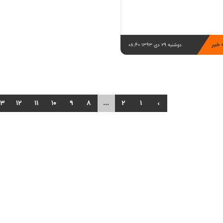
 خبر
دوشنبه 29 دی 1393 08:40
13
12
11
10
9
8
...
2
1
‹