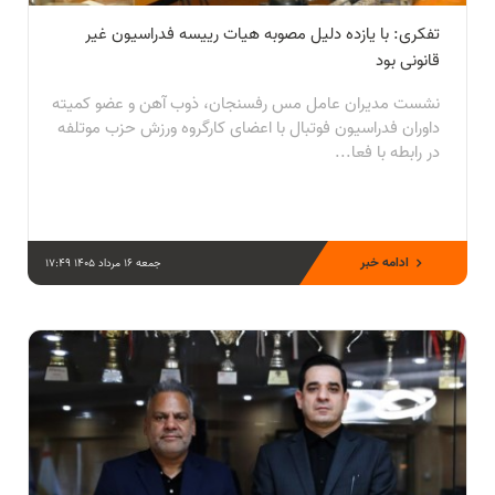
تفکری: با یازده دلیل مصوبه هیات رییسه فدراسیون غیر
قانونی بود
نشست مدیران عامل مس رفسنجان، ذوب آهن و عضو کمیته
داوران فدراسیون فوتبال با اعضای کارگروه ورزش حزب موتلفه
در رابطه با فعا...
ادامه خبر
جمعه 16 مرداد 1405 17:49