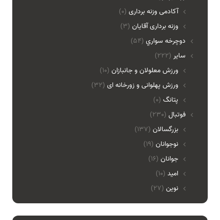
آکادمی وزنه برداری
(0)
وزنه برداری آقایان
(3)
دوچرخه سواري
(54)
ساير
(222)
ورزش معلولان و جانبازان
(10)
ورزش پهلوانی و زورخانه ای
(32)
پتانگ
(0)
فوتبال
(230)
بزرگسالان
(137)
نوجوانان
(19)
جوانان
(16)
امید
(10)
نوین
(27)