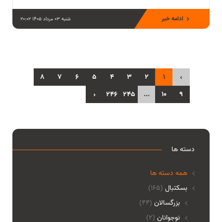
ادامه خبر
شنبه 03 مرداد 1405 20:02
8
7
6
5
4
3
2
1
‹
›
246
245
...
10
9
دسته ها
همه دسته ها
بسکتبال
(165)
بزرگسالان
(44)
نوجوانان
(2)