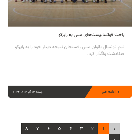
باخت فوتسالیست‌های مس به رایزکو
تیم فوتسال بانوان مس رفسنجان نتیجه دیدار خود را به رایزکو
صفادشت واگذار کرد.
ادامه خبر
جمعه 02 آذر 1403 21:24
8
7
6
5
4
3
2
1
‹
›