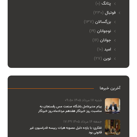
پتانگ
(0)
فوتبال
(230)
بزرگسالان
(137)
نوجوانان
(19)
جوانان
(16)
امید
(10)
نوین
(27)
آخرین خبرها
شنبه 17 مرداد 1405 09:50
پیام مدیرعامل باشگاه صنعت مس رفسنجان به
مناسبت روز خبرنگار هفدهم مردادماه،روز خبرنگار
جمعه 16 مرداد 1405 17:49
تفکری: با یازده دلیل مصوبه هیات رییسه فدراسیون غیر
قانونی بود