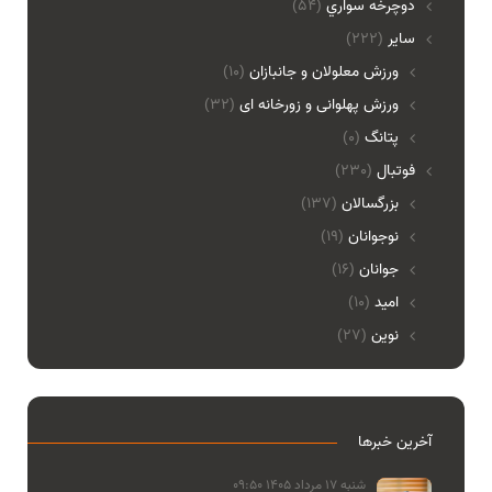
دوچرخه سواري
(54)
ساير
(222)
ورزش معلولان و جانبازان
(10)
ورزش پهلوانی و زورخانه ای
(32)
پتانگ
(0)
فوتبال
(230)
بزرگسالان
(137)
نوجوانان
(19)
جوانان
(16)
امید
(10)
نوین
(27)
آخرین خبرها
شنبه 17 مرداد 1405 09:50