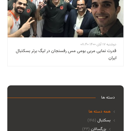
دوشنبه 17 آبان 1400 08:40
قدرت نمایی مربی بومی مس رفسنجان در ليگ برتر بسکتبال
ايران
دسته ها
همه دسته ها
بسکتبال
(165)
بزرگسالان
(44)