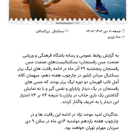
جمعه 01 دی 1402 13:02
بسکتبال
,
بزرگسالان
900 بازدید
به گزارش روابط عمومی و رسانه باشگاه فرهنگی و ورزشی
صنعت مس رفسنجان؛ بسکتبالیست‌های صنعت مس
رفسنجان پنجشنبه ۲۹ آذر ماه در ادامه رقابت های لیگ برتر
بسکتبال مردان کشور در چارچوب هفته دهم، میهمان کاله
آمل نائب قهرمان دو دوره لیگ برتر بودند که مسی های
رفسنجان در یک دیدار پایاپای و نفس گیر و با به نمایش
گذاشتن یک بازی جذاب در پایان با نتیجه ۸۴ بر ۷۴ امتیاز
این دیدار را به حریف واگذار کردند.
شاگردان امید موحد نژاد در ادامه این رقابت ها و در
چارچوب هفته یازدهم دوشنبه ۴دی ماه در سالن ۹ دی
میزبان مهرام تهران خواهند بود.