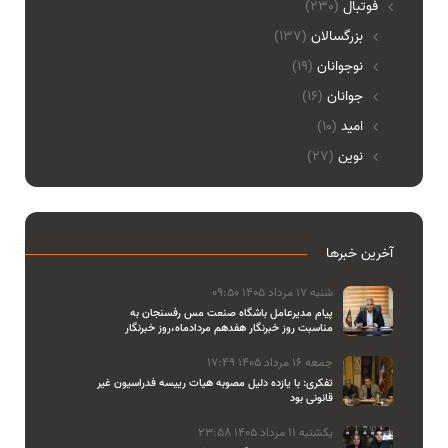
فوتبال
(230)
بزرگسالان
(137)
نوجوانان
(19)
جوانان
(16)
امید
(10)
نوین
(27)
آخرین خبرها
شنبه 17 مرداد 1405 09:50
پیام مدیرعامل باشگاه صنعت مس رفسنجان به
مناسبت روز خبرنگار هفدهم مردادماه،روز خبرنگار
جمعه 16 مرداد 1405 17:49
تفکری: با یازده دلیل مصوبه هیات رییسه فدراسیون غیر
قانونی بود
یکشنبه 11 مرداد 1405 23:58