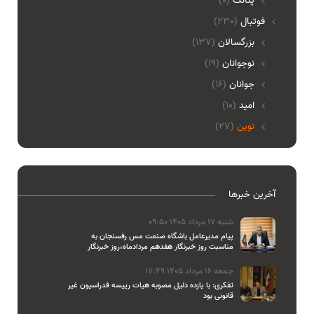
پتانگ
(0)
فوتبال
(230)
بزرگسالان
(137)
نوجوانان
(19)
جوانان
(16)
امید
(10)
نوین
(27)
آخرین خبرها
شنبه 17 مرداد 1405 09:50
پیام مدیرعامل باشگاه صنعت مس رفسنجان به
مناسبت روز خبرنگار هفدهم مردادماه،روز خبرنگار
جمعه 16 مرداد 1405 17:49
تفکری: با یازده دلیل مصوبه هیات رییسه فدراسیون غیر
قانونی بود