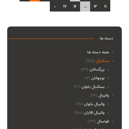
›
17
16
...
12
11
دسته ها
همه دسته ها
بسکتبال
(165)
بزرگسالان
(44)
نوجوانان
(2)
بسکتبال بانوان
(21)
والیبال
(116)
واليبال بانوان
(90)
واليبال اقايان
(150)
فوتسال
(73)