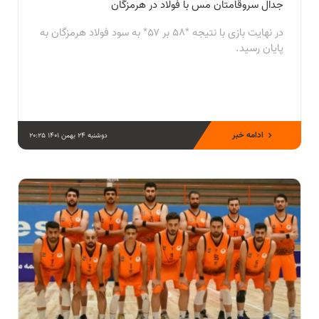
جدال سروقامتان مس با فولاد در هرمزگان
در نهایت بازی با نتیجه *۵۸ بر ۵۷* به سود فولاد هرمزگان به
پایان رسید.
ادامه خبر
دوشنبه 24 بهمن 1401 20:25