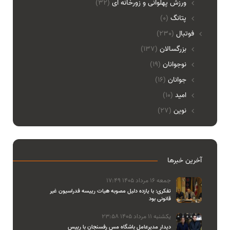
ورزش پهلوانی و زورخانه ای
(32)
پتانگ
(0)
فوتبال
(230)
بزرگسالان
(137)
نوجوانان
(19)
جوانان
(16)
امید
(10)
نوین
(27)
آخرین خبرها
جمعه 16 مرداد 1405 17:49
تفکری: با یازده دلیل مصوبه هیات رییسه فدراسیون غیر
قانونی بود
یکشنبه 11 مرداد 1405 23:58
دیدار مدیرعامل باشگاه مس رفسنجان با رییس