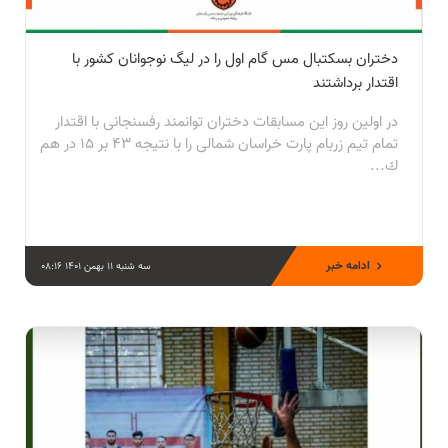
دختران بسكتبال مس گام اول را در ليگ نوجوانان كشور با
اقتدار برداشتند
در اولين روز اين مسابقات دختران توانمند رفسنجانی با اقتدار
تمام تيم زربام پارت خراسان شمالی را با نتيجه ۴۳ بر ۱۵ در هم
ك...
ادامه خبر
سه شنبه 11 بهمن 1401 08:16