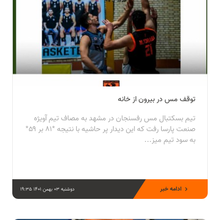
توقف مس در بیرون از خانه
تیم بسکتبال مس رفسنجان در مشهد به مصاف تیم آویژه
صنعت پارسا رفت که این دیدار پر حاشیه با نتیجه *۸۱ بر ۵۹*
به سود تیم میز...
ادامه خبر
دوشنبه 03 بهمن 1401 19:35