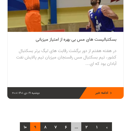
بسکتبالیست های مس بی بهره از امتیاز میزبانی
در هفته هفتم از دور برگشت رقابت های لیگ برتر بسکتبال
کشور، تیم بسکتبال مس رفسنجان میزبان تیم پالایش نفت
آبادان بود که ای...
ادامه خبر
دوشنبه 19 دی 1401 20:01
10
9
8
7
6
...
2
1
‹