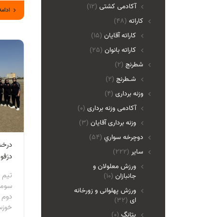
آکادمی کشتی
(12)
ادامه
کاراته
(48)
کاراته آقایان
(15)
کاراته بانوان
(25)
شطرنج
(2)
شـطرنج
(2)
وزنه برداری
(4)
آکادمی وزنه برداری
(0)
وزنه برداری آقایان
(3)
دوچرخه سواري
(54)
درخش
ساير
(222)
دزفو
ورزش معلولان و
تیم 
جانبازان
(10)
سومی
ورزش پهلوانی و زورخانه
دوم 
ای
(32)
خوزس
پتانگ
(0)