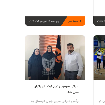
ادامه خبر
پنج شنبه 07 فروردین 1404 14:24
علوانی سرمربی تیم فوتسال بانوان
مس شد
ن در
نرگس علوانی مربی جوان فوتسال به