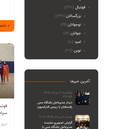
فوتبال
(230)
بزرگسالان
(137)
نوجوانان
(19)
ادامه
جوانان
(16)
امید
(10)
نوین
(27)
آخرین خبرها
یکشنبه 11 مرداد 1405
23:58
دیدار مدیرعامل باشگاه مس
فوتس
رفسنجان با رییس فدراسیون
والیبال
سپاها
شنبه 10 مرداد 1405 10:18
گزارش تصویری نشست
تیم 
مدیرعامل باشگاه مس با