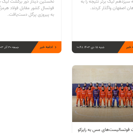
 سیزدهم لیگ برتر نتیجه را به
نخستین دیدار دور برگشت لیگ بر
ان اصفهان واگذار کردند.
فوتسال کشور مقابل فولاد هرمز
به پیروزی پرگل دست‌یافت.
 خبر
ادامه خبر
شنبه 15 دی 1403 10:48
جمعه 30 آذر 1403 11:38
 فوتسالیست‌های مس به رایزکو