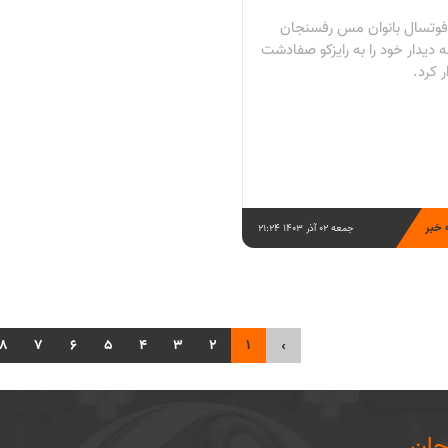
فوتسال بانوان مس رفسنجان
 دیدار خود را به رایزکو صفادشت
ر کرد.
 خبر
جمعه 02 آذر 1403 21:24
8
7
6
5
4
3
2
1
‹
ان