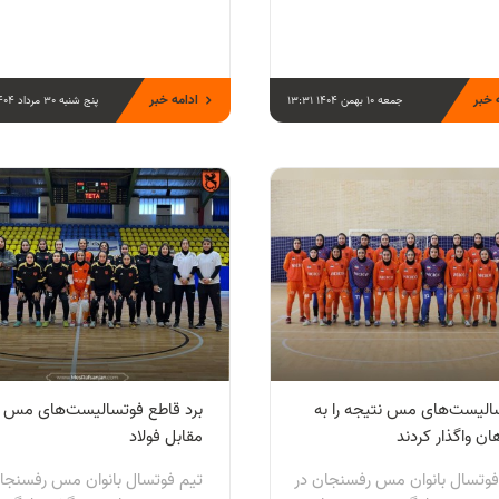
 خبر
ادامه خبر
جمعه 10 بهمن 1404 13:31
پنج شنبه 30 مرداد 1404 09:35
الیست‌های مس نتیجه را به
برد قاطع فوتسالیست‌های مس
ن واگذار کردند
مقابل فولاد
فوتسال بانوان مس رفسنجان در
تیم فوتسال بانوان مس رفسنجا