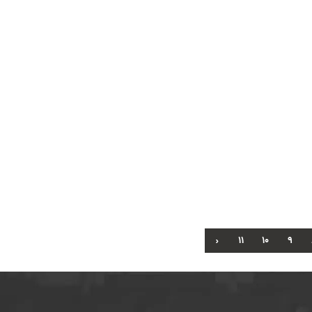
›
11
10
9