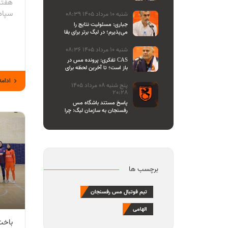
هفته
اصحاب رسانه
سپاه
شنبه 10 مرداد 1405 08:39
جباری: مسئولیت نتایج را
می‌پذیرم؛ در لیگ برتر برای بقا
و در لیگ یک برای صعود
می‌جنگیم
شنبه 10 مرداد 1405 08:36
تفکری: پرونده مس در CAS
باز است؛ تا آخرین لحظه برای
احقاق حق باشگاه می‌ایستیم
ادامه
پنج شنبه 08 مرداد 1405
20:28
پاسخ مستند باشگاه مس
رفسنجان به سازمان لیگ: چرا
تازه یاد بیانیه دادن افتاده‌اید؟/
مشروعیت کمیته استیناف را
هم زیر سوال بردید
برچسب ها
تیم فوتبال مس رفسنجان
الهامی
باخت