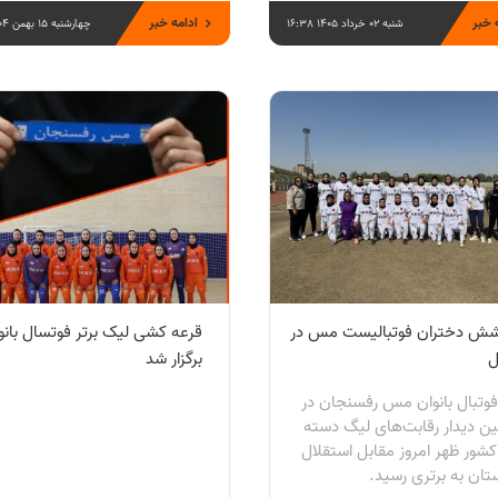
 خبر
ادامه خبر
شنبه 02 خرداد 1405 16:38
چهارشنبه 15 بهمن 1404 13:01
ش دختران فوتبالیست مس در
قرعه کشی لیک برتر فوتسال بانو
ل
برگزار شد
فوتبال بانوان مس رفسنجان در
ن دیدار رقابت‌های لیگ دسته
کشور ظهر امروز مقابل استقلال
تان به برتری رسید.