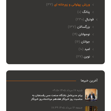
ورزش پهلوانی و زورخانه ای
(32)
پتانگ
(0)
فوتبال
(230)
بزرگسالان
(137)
نوجوانان
(19)
جوانان
(16)
امید
(10)
نوین
(27)
آخرین خبرها
شنبه 17 مرداد 1405 09:50
پیام مدیرعامل باشگاه صنعت مس رفسنجان به
مناسبت روز خبرنگار هفدهم مردادماه،روز خبرنگار
جمعه 16 مرداد 1405 17:49