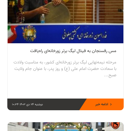
مس رفسنجان به فینال لیگ برتر زورخانه‌ای راه‌یافت
مرحله نیمه‌نهایی لیگ برتر زورخانه‌ای کشور، به مناسبت ولادت
با سعادت حضرت امام علی (ع) و روز پدر، با عنوان جام ولایت
صبح...
ادامه خبر
دوشنبه 24 دی 1403 10:34