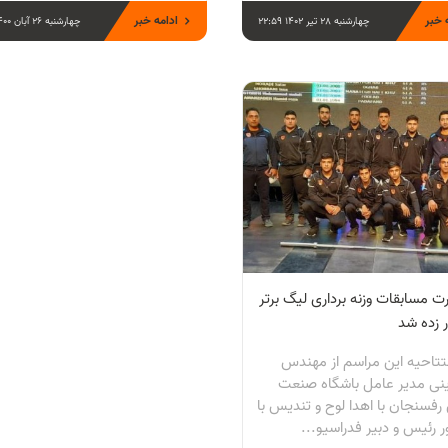
 خبر
ادامه خبر
چهارشنبه 28 تیر 1402 22:59
چهارشنبه 26 آبان 1400 08:47
ت مسابقات وزنه برداری لیگ برتر
 زده شد
فتتاحیه این مراسم از مهندس
ینی مدیر عامل باشگاه صنعت
فسنجان با اهدا لوح و تندیس با
 رئیس و دبیر فدراسیو...