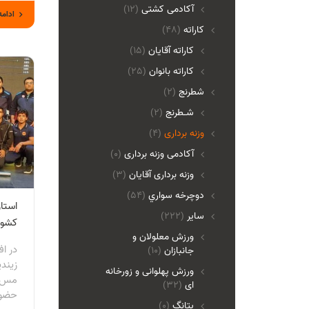
آکادمی کشتی
(12)
ادامه
کاراته
(48)
کاراته آقایان
(15)
کاراته بانوان
(25)
شطرنج
(2)
شـطرنج
(2)
وزنه برداری
(4)
آکادمی وزنه برداری
(0)
وزنه برداری آقایان
(3)
دوچرخه سواري
(54)
استار
ساير
(222)
کشور
ورزش معلولان و
در ا
جانبازان
(10)
زیند
ورزش پهلوانی و زورخانه
مس ر
ای
(32)
حضور
پتانگ
(0)