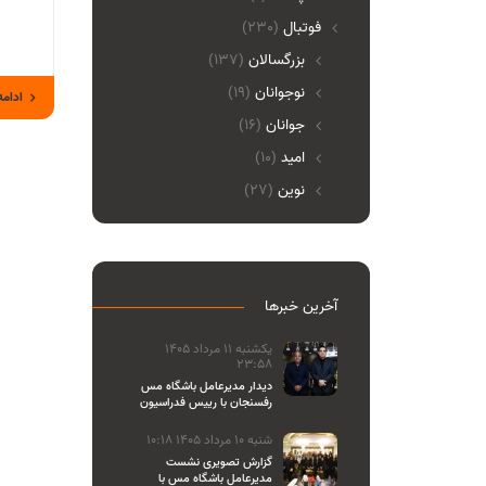
فوتبال
(230)
بزرگسالان
(137)
نوجوانان
(19)
ادامه
جوانان
(16)
امید
(10)
نوین
(27)
آخرین خبرها
یکشنبه 11 مرداد 1405
23:58
دیدار مدیرعامل باشگاه مس
رفسنجان با رییس فدراسیون
والیبال
شنبه 10 مرداد 1405 10:18
گزارش تصویری نشست
مدیرعامل باشگاه مس با