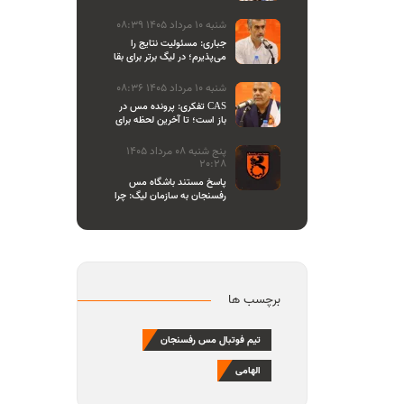
اصحاب رسانه
شنبه 10 مرداد 1405 08:39
جباری: مسئولیت نتایج را
می‌پذیرم؛ در لیگ برتر برای بقا
و در لیگ یک برای صعود
می‌جنگیم
شنبه 10 مرداد 1405 08:36
تفکری: پرونده مس در CAS
باز است؛ تا آخرین لحظه برای
احقاق حق باشگاه می‌ایستیم
پنج شنبه 08 مرداد 1405
20:28
پاسخ مستند باشگاه مس
رفسنجان به سازمان لیگ: چرا
تازه یاد بیانیه دادن افتاده‌اید؟/
مشروعیت کمیته استیناف را
هم زیر سوال بردید
برچسب ها
تیم فوتبال مس رفسنجان
الهامی