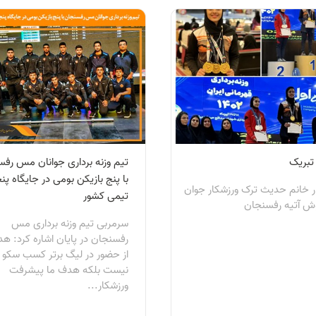
 تبریک
تیم وزنه برداری جوانان مس رف
با پنج بازیکن بومی در جایگاه پن
ر خانم حدیث ترک ورزشکار جوان
تیمی کشور
ش آتیه رفسنجان
سرمربی تیم وزنه برداری مس
رفسنجان در پایان اشاره کرد: ه
از حضور در لیگ برتر کسب سکو
نیست بلکه هدف ما پیشرفت
ورزشکار...