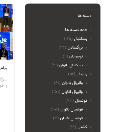
دسته ها
همه دسته ها
بسکتبال
(165)
بزرگسالان
(44)
نوجوانان
(2)
بسکتبال بانوان
(21)
پیام
والیبال
(116)
سرکا
واليبال بانوان
(90)
و خو
واليبال اقايان
(150)
فوتسال
(73)
فوتسال بانوان
(105)
فوتسال اقايان
(3)
کشتی
(18)