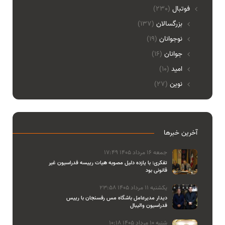
فوتبال
(230)
بزرگسالان
(137)
نوجوانان
(19)
جوانان
(16)
امید
(10)
نوین
(27)
آخرین خبرها
جمعه 16 مرداد 1405 17:49
تفکری: با یازده دلیل مصوبه هیات رییسه فدراسیون غیر
قانونی بود
یکشنبه 11 مرداد 1405 23:58
دیدار مدیرعامل باشگاه مس رفسنجان با رییس
فدراسیون والیبال
شنبه 10 مرداد 1405 10:18