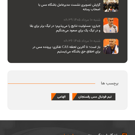
گزارش تصویری نشست مدیرعامل باشگاه مس با
اصحاب رسانه
شنبه 10 مرداد 1405 08:39
جباری: مسئولیت نتایج را می‌پذیرم؛ در لیگ برتر برای بقا
و در لیگ یک برای صعود می‌جنگیم
شنبه 10 مرداد 1405 08:36
تفکری: پرونده مس در CAS باز است؛ تا آخرین لحظه
برای احقاق حق باشگاه می‌ایستیم
برچسب ها
تیم فوتبال مس رفسنجان
الهامی