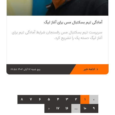
آمادگی تیم بسکتبال مس برای آغاز لیگ
سرپرست تیم بسکتبال مس رفسنجان شرایط آمادگی تیم برای
آغاز لیگ دسته یک را تشریح کرد.
ادامه خبر
پنج شنبه 17 آبان 1403 22:58
8
7
6
5
4
3
2
1
‹
›
17
16
...
10
9