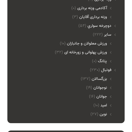
آکادمی وزنه برداری
(0)
وزنه برداری آقایان
(3)
دوچرخه سواري
(54)
ساير
(222)
ورزش معلولان و جانبازان
(10)
ورزش پهلوانی و زورخانه ای
(32)
پتانگ
(0)
فوتبال
(230)
بزرگسالان
(137)
نوجوانان
(19)
جوانان
(16)
امید
(10)
نوین
(27)