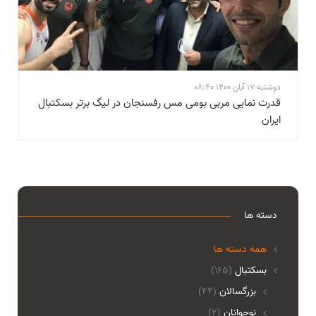
دوشنبه 17 آبان 1400 08:40
قدرت نمایی مربی بومی مس رفسنجان در ليگ برتر بسکتبال
ايران
دسته ها
همه دسته ها
بسکتبال
(165)
بزرگسالان
(44)
نوجوانان
(2)