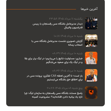
آخرین خبرها
یکشنبه 11 مرداد 1405 23:58
دیدار مدیرعامل باشگاه مس رفسنجان با رییس
فدراسیون والیبال
شنبه 10 مرداد 1405 10:18
گزارش تصویری نشست مدیرعامل باشگاه مس با
اصحاب رسانه
شنبه 10 مرداد 1405 08:39
جباری: مسئولیت نتایج را می‌پذیرم؛ در لیگ برتر برای بقا
و در لیگ یک برای صعود می‌جنگیم
شنبه 10 مرداد 1405 08:36
تفکری: پرونده مس در CAS باز است؛ تا آخرین لحظه
برای احقاق حق باشگاه می‌ایستیم
پنج شنبه 08 مرداد 1405 20:28
پاسخ مستند باشگاه مس رفسنجان به سازمان لیگ: چرا
تازه یاد بیانیه دادن افتاده‌اید؟/ مشروعیت کمیته
استیناف را هم زیر سوال بردید