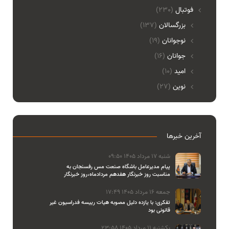
فوتبال
(230)
بزرگسالان
(137)
نوجوانان
(19)
جوانان
(16)
امید
(10)
نوین
(27)
آخرین خبرها
شنبه 17 مرداد 1405 09:50
پیام مدیرعامل باشگاه صنعت مس رفسنجان به
مناسبت روز خبرنگار هفدهم مردادماه،روز خبرنگار
جمعه 16 مرداد 1405 17:49
تفکری: با یازده دلیل مصوبه هیات رییسه فدراسیون غیر
قانونی بود
یکشنبه 11 مرداد 1405 23:58