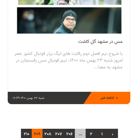
مس در مشهد گل کاشت
با شروع نیم فصل دوم رقابت های لیگ برتر فوتبال کشور عصر
امروز شنبه ۲۳ بهمن ماه ۱۴۰۰، تیم فوتبال مس رفسنجان در
مشهد به مصا...
ادامه خبر
شنبه 23 بهمن 1400 17:49
210
209
208
207
206
...
2
1
‹