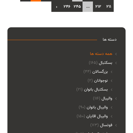
›
246
245
...
212
211
دسته ها
همه دسته ها
بسکتبال
(165)
بزرگسالان
(44)
نوجوانان
(2)
بسکتبال بانوان
(21)
والیبال
(116)
واليبال بانوان
(90)
واليبال اقايان
(150)
فوتسال
(73)