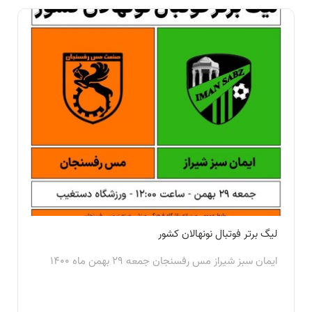
لیگ برتر فوتبال نونهالان کشور
ایمان سبز شیراز مس رفسنجان جمعه 29 بهمن ماه 1400