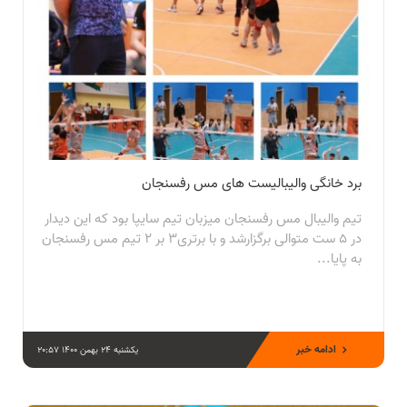
برد خانگی والیبالیست های مس رفسنجان
تیم والیبال مس رفسنجان میزبان تیم سایپا بود که این دیدار
در 5 ست متوالی برگزارشد و با برتری3 بر 2 تیم مس رفسنجان
به پایا...
ادامه خبر
یکشنبه 24 بهمن 1400 20:57