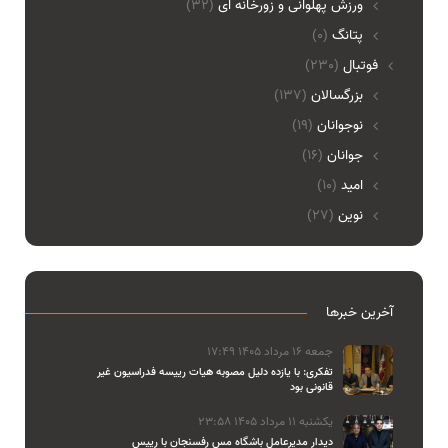
ورزش پهلوانی و زورخانه ای
(32)
پتانگ
(0)
فوتبال
(230)
بزرگسالان
(137)
نوجوانان
(19)
جوانان
(16)
امید
(10)
نوین
(27)
آخرین خبرها
جمعه 16 مرداد 1405 17:49
تفکری: با یازده دلیل مصوبه هیات رییسه فدراسیون غیر
قانونی بود
یکشنبه 11 مرداد 1405 23:58
دیدار مدیرعامل باشگاه مس رفسنجان با رییس