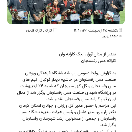
یکشنبه 25 اردیبهشت 1401 11:41
کاراته
,
کاراته آقایان
1853 بازدید
تقدير از مدال آوران لیگ کاراته وان
كاراته مس رفسنجان
به گزارش روابط عمومی و رسانه باشگاه فرهنگی ورزشی
صنعت مس رفسنجان،در حاشیه دیدار فوتبال تیم های
مس رفسنجان و گل گهر سيرجان كه شنبه ۲۴ ارديبهشت
در ورزشگاه شهدای صنعت مس رفسنجان برگزار شد از مدال
آوران تيم كاراته مس رفسنجان تقدير شد.
این مراسم با حضور مدیر کل ورزش و جوانان استان کرمان
دکتر پاریزی،مدیر عامل و رئیس هیئت مدیره باشگاه مس
رفسنجان و جمعی از مسئولین ارشد شهرستان رفسنجان
برگزار شد.
تيم كاراته مس رفسنجان در دومين مرحله ليگ كاراته وان