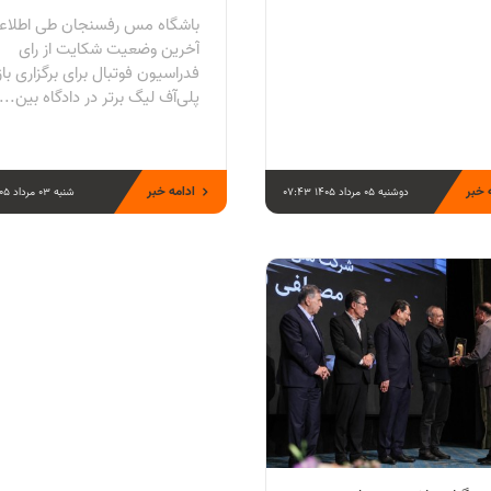
باشگاه مس رفسنجان طی اطلاعی
آخرین وضعیت شکایت از رای
فدراسیون فوتبال برای برگزاری با
پلی‌آف لیگ برتر در دادگاه بین...
 خبر
ادامه خبر
دوشنبه 05 مرداد 1405 07:43
شنبه 03 مرداد 1405 20:02