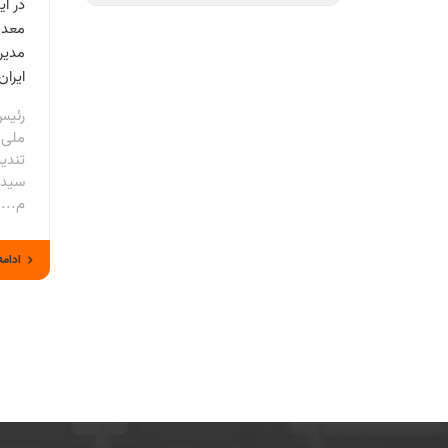
در آ
معدن
مدیر
ایران
رئیس
ملی 
تندیس
سیدم
م...
ادامه