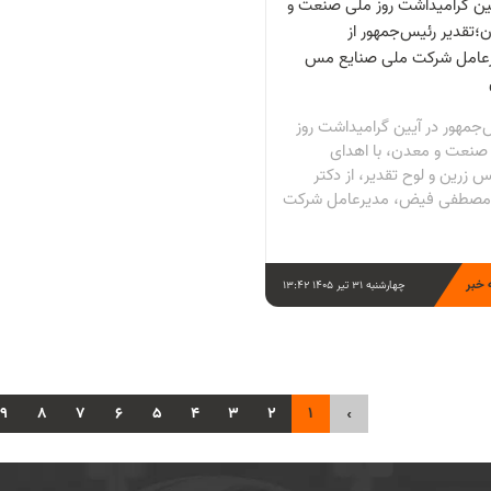
یین گرامیداشت روز ملی صنعت و
؛تقدیر رئیس‌جمهور از
عامل شرکت ملی صنایع مس
‌جمهور در آیین گرامیداشت روز
صنعت و معدن، با اهدای
 زرین و لوح تقدیر، از دکتر
صطفی فیض، مدیرعامل شرکت
 خبر
چهارشنبه 31 تیر 1405 13:42
9
8
7
6
5
4
3
2
1
‹