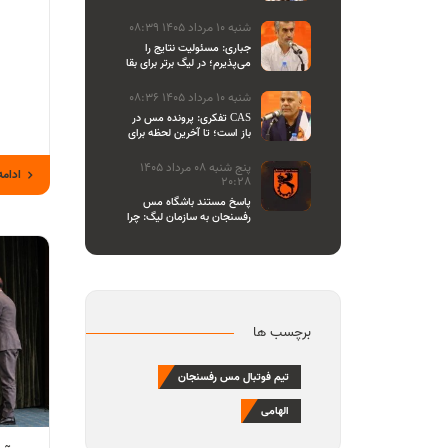
اصحاب رسانه
شنبه 10 مرداد 1405 08:39
جباری: مسئولیت نتایج را
می‌پذیرم؛ در لیگ برتر برای بقا
و در لیگ یک برای صعود
می‌جنگیم
شنبه 10 مرداد 1405 08:36
تفکری: پرونده مس در CAS
باز است؛ تا آخرین لحظه برای
احقاق حق باشگاه می‌ایستیم
پنج شنبه 08 مرداد 1405
ادامه
20:28
پاسخ مستند باشگاه مس
رفسنجان به سازمان لیگ: چرا
تازه یاد بیانیه دادن افتاده‌اید؟/
مشروعیت کمیته استیناف را
هم زیر سوال بردید
برچسب ها
تیم فوتبال مس رفسنجان
الهامی