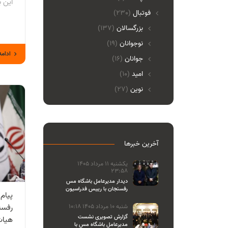
این ب
فوتبال
(230)
بزرگسالان
(137)
نوجوانان
(19)
ادامه
جوانان
(16)
امید
(10)
نوین
(27)
آخرین خبرها
یکشنبه 11 مرداد 1405
23:58
دیدار مدیرعامل باشگاه مس
رفسنجان با رییس فدراسیون
پیام
والیبال
رفسن
شنبه 10 مرداد 1405 10:18
گزارش تصویری نشست
هیات
مدیرعامل باشگاه مس با