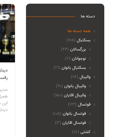
دسته ها
همه دسته ها
بسکتبال
(165)
بزرگسالان
(44)
نوجوانان
(2)
بسکتبال بانوان
(21)
دیدا
والیبال
(116)
رفسن
واليبال بانوان
(90)
مدیر
واليبال اقايان
(150)
همرا
این ب
فوتسال
(73)
دیدار
فوتسال بانوان
(105)
فوتسال اقايان
(3)
کشتی
(18)