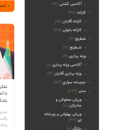
آکادمی کشتی
(12)
ادامه
کاراته
(48)
کاراته آقایان
(15)
کاراته بانوان
(25)
شطرنج
(2)
شـطرنج
(2)
وزنه برداری
(4)
آکادمی وزنه برداری
(0)
وزنه برداری آقایان
(3)
دوچرخه سواري
(54)
ساير
(222)
تا آ
ورزش معلولان و
باشگ
جانبازان
(10)
مدیر
ورزش پهلوانی و زورخانه
رفسن
ای
(32)
رسان
پتانگ
(0)