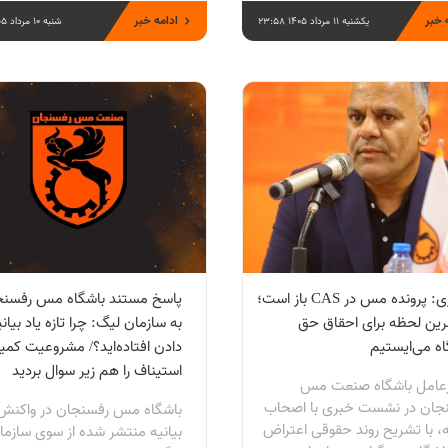
 خبر
ادامه خبر
یکشنبه 11 مرداد 1405 23:58
شنبه 10 مرداد 1405 10:18
تفکری: پرونده مس در CAS باز است؛
پاسخ مستند باشگاه مس رفسنج
خرین لحظه برای احقاق حق
به سازمان لیگ: چرا تازه یاد بیان
اه می‌ایستیم
دادن افتاده‌اید؟/ مشروعیت کمی
استیناف را هم زیر سوال بردید
عامل باشگاه صنعت مس
جان در نشست خبری با اصحاب
باشگاه مس رفسنجان در واکنش 
ه، با تشریح روند حقوقی اعتراض
بیانیه منتشر شده از سوی سازما