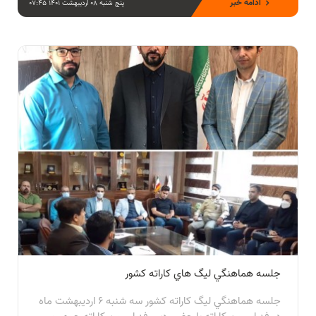
ادامه خبر
پنج شنبه 08 اردیبهشت 1401 07:45
جلسه هماهنگي ليگ هاي كاراته كشور
جلسه هماهنگي ليگ كاراته كشور سه شنبه ٦ ارديبهشت ماه