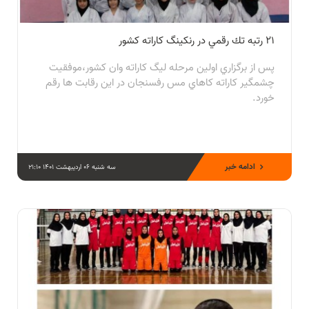
٢١ رتبه تك رقمي در رنكينگ كاراته كشور
پس از برگزاري اولين مرحله ليگ كاراته وان كشور،موفقيت
چشمگير كاراته كاهاي مس رفسنجان در اين رقابت ها رقم
خورد.
ادامه خبر
سه شنبه 06 اردیبهشت 1401 21:10