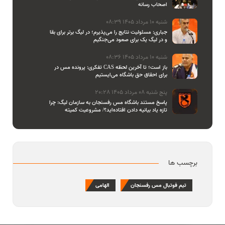
اصحاب رسانه
شنبه 10 مرداد 1405 08:39
جباری: مسئولیت نتایج را می‌پذیرم؛ در لیگ برتر برای بقا
و در لیگ یک برای صعود می‌جنگیم
شنبه 10 مرداد 1405 08:36
تفکری: پرونده مس در CAS باز است؛ تا آخرین لحظه
برای احقاق حق باشگاه می‌ایستیم
پنج شنبه 08 مرداد 1405 20:28
پاسخ مستند باشگاه مس رفسنجان به سازمان لیگ: چرا
تازه یاد بیانیه دادن افتاده‌اید؟/ مشروعیت کمیته
استیناف را هم زیر سوال بردید
برچسب ها
تیم فوتبال مس رفسنجان
الهامی