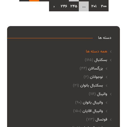
›
246
245
...
201
200
دسته ها
همه دسته ها
بسکتبال
(165)
بزرگسالان
(44)
نوجوانان
(2)
بسکتبال بانوان
(21)
والیبال
(116)
واليبال بانوان
(90)
واليبال اقايان
(150)
فوتسال
(73)