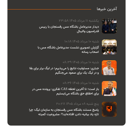
آخرین خبرها
یکشنبه 11 مرداد 1405 23:58
دیدار مدیرعامل باشگاه مس رفسنجان با رییس
فدراسیون والیبال
شنبه 10 مرداد 1405 10:18
گزارش تصویری نشست مدیرعامل باشگاه مس با
اصحاب رسانه
شنبه 10 مرداد 1405 08:39
جباری: مسئولیت نتایج را می‌پذیرم؛ در لیگ برتر برای بقا
و در لیگ یک برای صعود می‌جنگیم
شنبه 10 مرداد 1405 08:36
تفکری: پرونده مس در CAS باز است؛ تا آخرین لحظه
برای احقاق حق باشگاه می‌ایستیم
پنج شنبه 08 مرداد 1405 20:28
پاسخ مستند باشگاه مس رفسنجان به سازمان لیگ: چرا
تازه یاد بیانیه دادن افتاده‌اید؟/ مشروعیت کمیته
استیناف را هم زیر سوال بردید