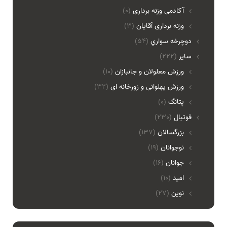
آکادمی وزنه برداری
(0)
وزنه برداری آقایان
(3)
دوچرخه سواري
(54)
ساير
(222)
ورزش معلولان و جانبازان
(10)
ورزش پهلوانی و زورخانه ای
(32)
پتانگ
(0)
فوتبال
(230)
بزرگسالان
(137)
نوجوانان
(19)
جوانان
(16)
امید
(10)
نوین
(27)