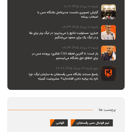
شنبه 10 مرداد 1405 10:18
گزارش تصویری نشست مدیرعامل باشگاه مس با
اصحاب رسانه
شنبه 10 مرداد 1405 08:39
جباری: مسئولیت نتایج را می‌پذیرم؛ در لیگ برتر برای بقا
و در لیگ یک برای صعود می‌جنگیم
شنبه 10 مرداد 1405 08:36
تفکری: پرونده مس در CAS باز است؛ تا آخرین لحظه
برای احقاق حق باشگاه می‌ایستیم
پنج شنبه 08 مرداد 1405 20:28
پاسخ مستند باشگاه مس رفسنجان به سازمان لیگ: چرا
تازه یاد بیانیه دادن افتاده‌اید؟/ مشروعیت کمیته
استیناف را هم زیر سوال بردید
برچسب ها
تیم فوتبال مس رفسنجان
الهامی