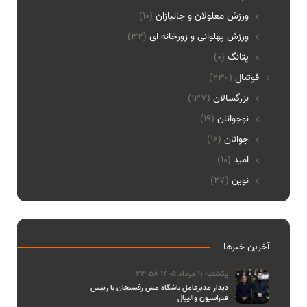
ورزش معلولان و جانبازان
(10)
ورزش پهلوانی و زورخانه ای
(32)
پتانگ
(0)
فوتبال
(230)
بزرگسالان
(137)
نوجوانان
(19)
جوانان
(16)
امید
(10)
نوین
(27)
آخرین خبرها
یکشنبه 11 مرداد 1405 23:58
دیدار مدیرعامل باشگاه مس رفسنجان با رییس
فدراسیون والیبال