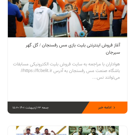
آغاز فروش اینترنتی بلیت بازی مس رفسنجان / گل گهر
سیرجان
هواداران با مراجعه به سایت فروش بلیت الکترونیکی مسابقات
باشگاه صنعت مس رفسنجان به آدرس https://fcbelit.ir//
می‌توانند نس...
ادامه خبر
جمعه 23 اردیبهشت 1401 15:20