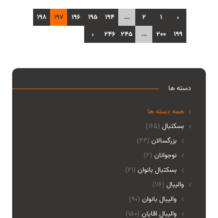
198
197
196
195
194
...
2
1
‹
›
246
245
...
200
199
دسته ها
همه دسته ها
بسکتبال
(165)
بزرگسالان
(44)
نوجوانان
(2)
بسکتبال بانوان
(21)
والیبال
(116)
واليبال بانوان
(90)
واليبال اقايان
(150)