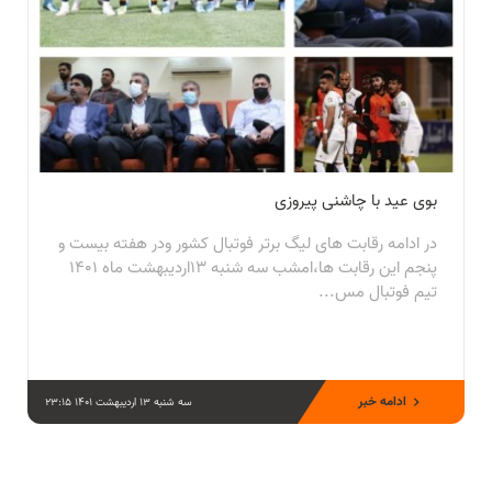
بوی عید با چاشنی پیروزی
در ادامه رقابت های لیگ برتر فوتبال کشور ودر هفته بیست و
پنجم این رقابت ها،امشب سه شنبه ۱۳اردیبهشت ماه ۱۴۰۱
تیم فوتبال مس...
ادامه خبر
سه شنبه 13 اردیبهشت 1401 23:15