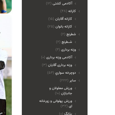
آکادمی کشتی
(12)
کاراته
(48)
کاراته آقایان
(15)
کاراته بانوان
(25)
شطرنج
(2)
شـطرنج
(2)
وزنه برداری
(4)
آکادمی وزنه برداری
(0)
وزنه برداری آقایان
(3)
دوچرخه سواري
(54)
ساير
(222)
ورزش معلولان و
جانبازان
(10)
ورزش پهلوانی و زورخانه
ای
(32)
پتانگ
(0)