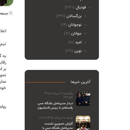
فوتبال
(230)
جمعه 01 خرداد 1405 :39
بزرگسالان
(137)
نوجوانان
(19)
اعلا
جوانان
(16)
امید
(10)
تیم‌های زیر ۱۸ سال و نونهالان صن
نوین
(27)
رقاب
تحوی
نمای
آخرین خبرها
خود 
یکشنبه 11 مرداد 1405
23:58
دیدار مدیرعامل باشگاه مس
رواب
رفسنجان با رییس فدراسیون
والیبال
شنبه 10 مرداد 1405 10:18
گزارش تصویری نشست
مدیرعامل باشگاه مس با