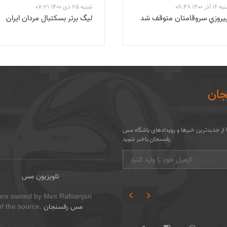
1400 08:48
شنبه 25 دی 1400 07:21
 پيروزي سروقامتان متوقف شد
لیگ برتر بسکتبال مردان ایران
ان
تا از جدیدترین خبرها و رویدادهای باشگاه مس
رفسنجان باخبر شوید
تلویزیون مس
ite are owned by Mes Rafsanjan
مس رفسنجان
 of the source.
فوتبال