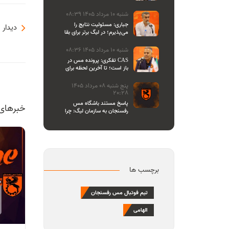
اصحاب رسانه
شنبه 10 مرداد 1405 08:39
جباری: مسئولیت نتایج را
دیدار 
می‌پذیرم؛ در لیگ برتر برای بقا
و در لیگ یک برای صعود
می‌جنگیم
شنبه 10 مرداد 1405 08:36
تفکری: پرونده مس در CAS
باز است؛ تا آخرین لحظه برای
احقاق حق باشگاه می‌ایستیم
پنج شنبه 08 مرداد 1405
20:28
پاسخ مستند باشگاه مس
خبرهای
رفسنجان به سازمان لیگ: چرا
تازه یاد بیانیه دادن افتاده‌اید؟/
مشروعیت کمیته استیناف را
هم زیر سوال بردید
برچسب ها
تیم فوتبال مس رفسنجان
الهامی