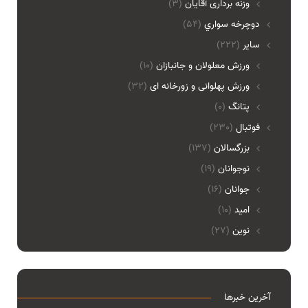
وزنه برداری آقایان
(3)
دوچرخه سواري
(54)
ساير
(222)
ورزش معلولان و جانبازان
(10)
ورزش پهلوانی و زورخانه ای
(32)
پتانگ
(0)
فوتبال
(230)
بزرگسالان
(137)
نوجوانان
(19)
جوانان
(16)
امید
(10)
نوین
(27)
آخرین خبرها