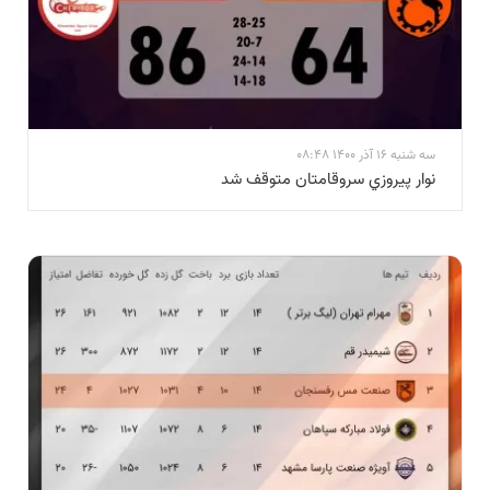
سه شنبه 16 آذر 1400 08:48
نوار پيروزي سروقامتان متوقف شد