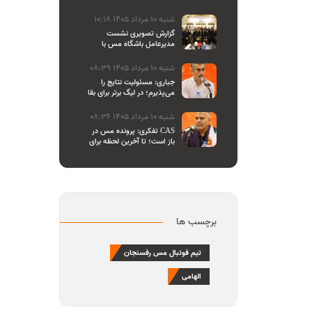
والیبال
شنبه 10 مرداد 1405 10:18
گزارش تصویری نشست
مدیرعامل باشگاه مس با
اصحاب رسانه
شنبه 10 مرداد 1405 08:39
جباری: مسئولیت نتایج را
می‌پذیرم؛ در لیگ برتر برای بقا
و در لیگ یک برای صعود
می‌جنگیم
شنبه 10 مرداد 1405 08:36
تفکری: پرونده مس در CAS
باز است؛ تا آخرین لحظه برای
احقاق حق باشگاه می‌ایستیم
برچسب ها
تیم فوتبال مس رفسنجان
الهامی