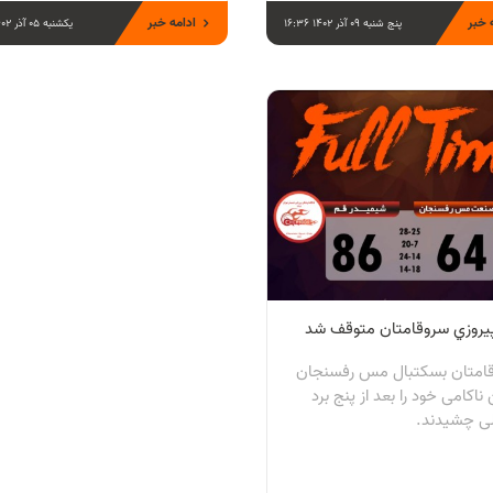
 خبر
ادامه خبر
پنج شنبه 09 آذر 1402 16:36
یکشنبه 05 آذر 1402 13:22
 پيروزي سروقامتان متوقف شد
امتان بسكتبال مس رفسنجان
 ناكامی خود را بعد از پنج برد
لی چشيدند.