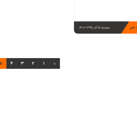
 خبر
دوشنبه 15 آذر 1395 09:02
5
4
3
2
1
‹