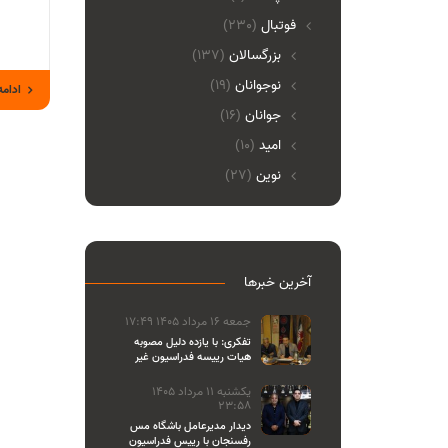
فوتبال
(230)
بزرگسالان
(137)
نوجوانان
(19)
ادامه
جوانان
(16)
امید
(10)
نوین
(27)
آخرین خبرها
جمعه 16 مرداد 1405 17:49
تفکری: با یازده دلیل مصوبه
هیات رییسه فدراسیون غیر
قانونی بود
یکشنبه 11 مرداد 1405
23:58
دیدار مدیرعامل باشگاه مس
رفسنجان با رییس فدراسیون