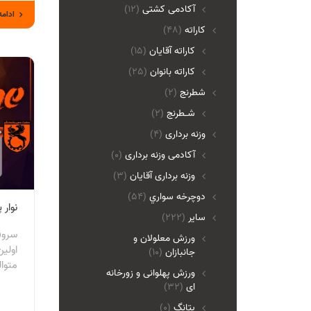
آکادمی کشتی
(12)
ادامه
کاراته
(48)
کاراته آقایان
(15)
کاراته بانوان
(25)
شطرنج
(2)
شـطرنج
(2)
وزنه برداری
(4)
آکادمی وزنه برداری
(0)
وزنه برداری آقایان
(3)
دوچرخه سواري
(54)
نوار
ساير
(222)
سروق
ورزش معلولان و
اولين
جانبازان
(10)
متوا
ورزش پهلوانی و زورخانه
ای
(32)
پتانگ
(0)