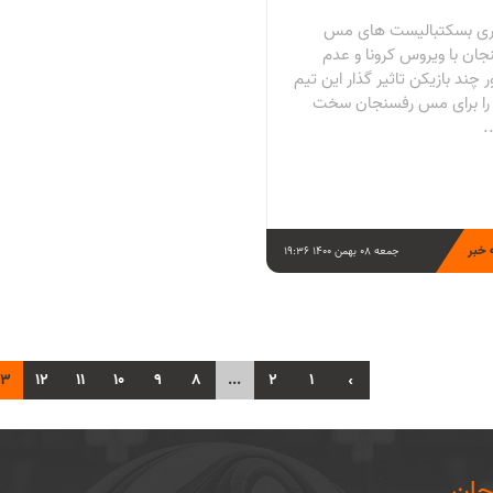
ری بسكتباليست های مس
جان با ويروس كرونا و عدم
چند بازيكن تاثير گذار اين تيم
 را برای مس رفسنجان سخت
.
 خبر
جمعه 08 بهمن 1400 19:36
13
12
11
10
9
8
...
2
1
‹
ان