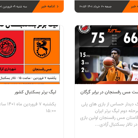
 خبر
ادامه خبر
جمعه 20 خرداد 1401 20:56
سه شنبه 09 فروردین 1401 20:17
 مس رفسنجان در برابر گرگان
لیگ برتر بسکتبال کشور
ک ديدار حساس از بازی های پلی
یکشنبه 7 فروردین 
حله دوم ليگ برتر ايران
15:00
امتان مس رفسنجان اولين بازی
ر تالار بسكتبال آزادی...