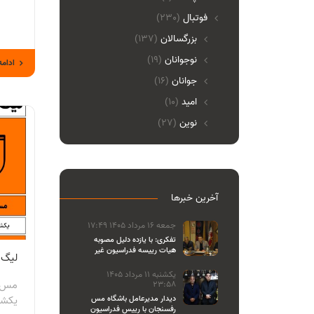
فوتبال
(230)
بزرگسالان
(137)
نوجوانان
(19)
ادامه
جوانان
(16)
امید
(10)
نوین
(27)
آخرین خبرها
جمعه 16 مرداد 1405 17:49
تفکری: با یازده دلیل مصوبه
هیات رییسه فدراسیون غیر
لیگ 
قانونی بود
یکشنبه 11 مرداد 1405
مس ر
23:58
یکشنبه 15 اسف
دیدار مدیرعامل باشگاه مس
رفسنجان با رییس فدراسیون