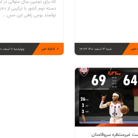
كه برای دومين سال متوالی در ل
دسته دوم كشور با تركيبی از دخت
توانمند بومی راهی اين مس...
 خبر
ادامه خبر
شنبه 14 اسفند 1400 13:36
چهارشنبه 11 اسفند 1400 18:12
 غيرمنتظره سروقامتان