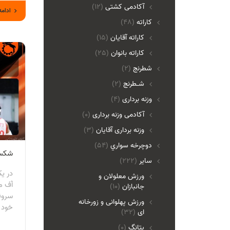
آکادمی کشتی
(12)
ادامه
کاراته
(48)
کاراته آقایان
(15)
کاراته بانوان
(25)
شطرنج
(2)
شـطرنج
(2)
وزنه برداری
(4)
آکادمی وزنه برداری
(0)
وزنه برداری آقایان
(3)
دوچرخه سواري
(54)
شكست
ساير
(222)
در ي
ورزش معلولان و
آف مر
جانبازان
(10)
سروق
ورزش پهلوانی و زورخانه
خود د
ای
(32)
پتانگ
(0)