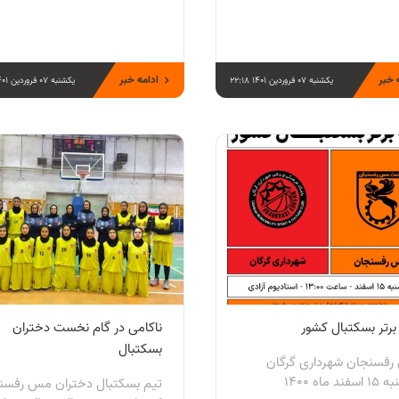
 خبر
ادامه خبر
یکشنبه 07 فروردین 1401 22:18
یکشنبه 07 فروردین 1401 08:28
برتر بسکتبال کشور
ناكامی در گام نخست دختران
بسكتبال
فسنجان شهرداری گرگان
ند ماه 1400
تيم بسكتبال دختران مس رفسن