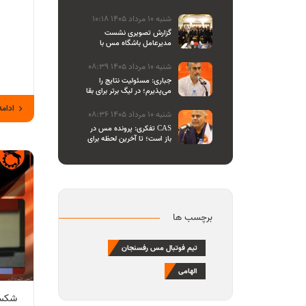
والیبال
شنبه 10 مرداد 1405 10:18
گزارش تصویری نشست
مدیرعامل باشگاه مس با
اصحاب رسانه
شنبه 10 مرداد 1405 08:39
جباری: مسئولیت نتایج را
می‌پذیرم؛ در لیگ برتر برای بقا
و در لیگ یک برای صعود
ادامه
می‌جنگیم
شنبه 10 مرداد 1405 08:36
تفکری: پرونده مس در CAS
باز است؛ تا آخرین لحظه برای
احقاق حق باشگاه می‌ایستیم
برچسب ها
تیم فوتبال مس رفسنجان
الهامی
شكست