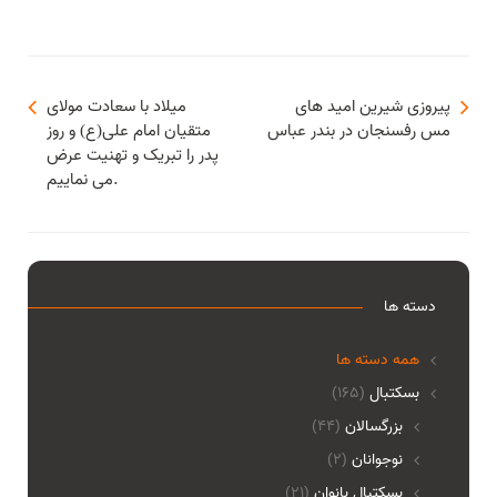
پیروزی شیرین امید های
میلاد با سعادت مولای
مس رفسنجان در بندر عباس
متقیان امام علی(ع) و روز
پدر را تبریک و تهنیت عرض
می نماییم.
دسته ها
همه دسته ها
بسکتبال
(165)
بزرگسالان
(44)
نوجوانان
(2)
بسکتبال بانوان
(21)