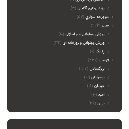
وزنه برداری آقایان
(3)
دوچرخه سواري
(54)
ساير
(222)
ورزش معلولان و جانبازان
(10)
ورزش پهلوانی و زورخانه ای
(32)
پتانگ
(0)
فوتبال
(230)
بزرگسالان
(137)
نوجوانان
(19)
جوانان
(16)
امید
(10)
نوین
(27)