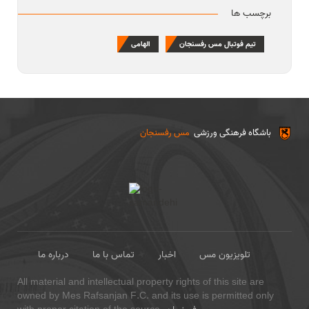
برچسب ها
تیم فوتبال مس رفسنجان
الهامی
باشگاه فرهنگی ورزشی
مس رفسنجان
تلویزیون مس
اخبار
تماس با ما
درباره ما
All material and intellectual property rights of this site are
owned by Mes Rafsanjan F.C. and its use is permitted only