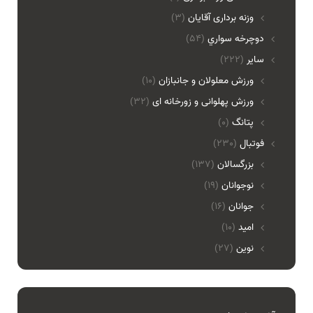
وزنه برداری آقایان
(3)
دوچرخه سواري
(54)
ساير
(222)
ورزش معلولان و جانبازان
(10)
ورزش پهلوانی و زورخانه ای
(32)
پتانگ
(0)
فوتبال
(230)
بزرگسالان
(137)
نوجوانان
(19)
جوانان
(16)
امید
(10)
نوین
(27)