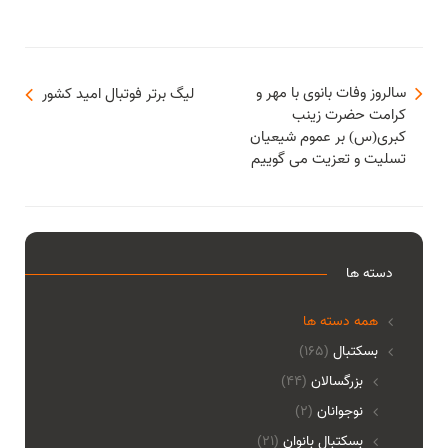
سالروز وفات بانوی با مهر و
لیگ برتر فوتبال امید کشور
کرامت حضرت زینب
کبری(س) بر عموم شیعیان
تسلیت و تعزیت می گوییم
دسته ها
همه دسته ها
بسکتبال
(165)
بزرگسالان
(44)
نوجوانان
(2)
بسکتبال بانوان
(21)