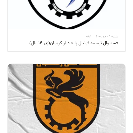
شنبه 04 دی 1400 08:12
فستیوال توسعه فوتبال پایه دیار کریمان(زیر ۱۴سال)