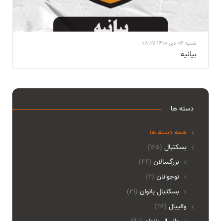
شنبه 04 دی 1400 08:17
بيانيه
دسته ها
همه دسته ها
بسکتبال
(165)
بزرگسالان
(44)
نوجوانان
(2)
بسکتبال بانوان
(21)
والیبال
(116)