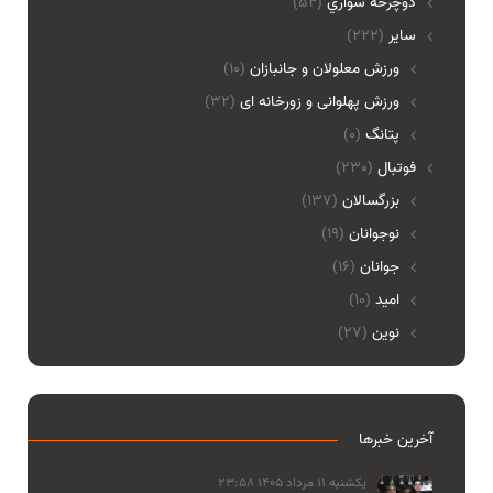
دوچرخه سواري
(54)
ساير
(222)
ورزش معلولان و جانبازان
(10)
ورزش پهلوانی و زورخانه ای
(32)
پتانگ
(0)
فوتبال
(230)
بزرگسالان
(137)
نوجوانان
(19)
جوانان
(16)
امید
(10)
نوین
(27)
آخرین خبرها
یکشنبه 11 مرداد 1405 23:58