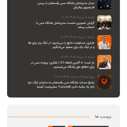
دیدار مدیرعامل باشگاه مس رفسنجان با رییس
فدراسیون والیبال
شنبه 10 مرداد 1405 10:18
گزارش تصویری نشست مدیرعامل باشگاه مس با
اصحاب رسانه
شنبه 10 مرداد 1405 08:39
جباری: مسئولیت نتایج را می‌پذیرم؛ در لیگ برتر برای بقا
و در لیگ یک برای صعود می‌جنگیم
شنبه 10 مرداد 1405 08:36
تفکری: پرونده مس در CAS باز است؛ تا آخرین لحظه
برای احقاق حق باشگاه می‌ایستیم
پنج شنبه 08 مرداد 1405 20:28
پاسخ مستند باشگاه مس رفسنجان به سازمان لیگ: چرا
تازه یاد بیانیه دادن افتاده‌اید؟/ مشروعیت کمیته
استیناف را هم زیر سوال بردید
برچسب ها