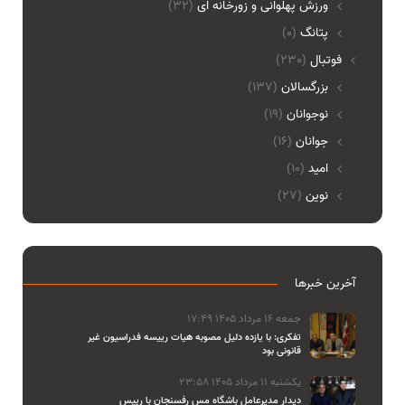
ورزش پهلوانی و زورخانه ای
(32)
پتانگ
(0)
فوتبال
(230)
بزرگسالان
(137)
نوجوانان
(19)
جوانان
(16)
امید
(10)
نوین
(27)
آخرین خبرها
جمعه 16 مرداد 1405 17:49
تفکری: با یازده دلیل مصوبه هیات رییسه فدراسیون غیر
قانونی بود
یکشنبه 11 مرداد 1405 23:58
دیدار مدیرعامل باشگاه مس رفسنجان با رییس