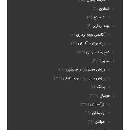
شطرنج
(2)
شـطرنج
(2)
وزنه برداری
(4)
آکادمی وزنه برداری
(0)
وزنه برداری آقایان
(3)
دوچرخه سواري
(54)
ساير
(222)
ورزش معلولان و جانبازان
(10)
ورزش پهلوانی و زورخانه ای
(32)
پتانگ
(0)
فوتبال
(230)
بزرگسالان
(137)
نوجوانان
(19)
جوانان
(16)