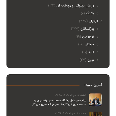
ورزش پهلوانی و زورخانه ای
(32)
پتانگ
(0)
فوتبال
(230)
بزرگسالان
(137)
نوجوانان
(19)
جوانان
(16)
امید
(10)
نوین
(27)
آخرین خبرها
شنبه 17 مرداد 1405 09:50
پیام مدیرعامل باشگاه صنعت مس رفسنجان به
مناسبت روز خبرنگار هفدهم مردادماه،روز خبرنگار
جمعه 16 مرداد 1405 17:49