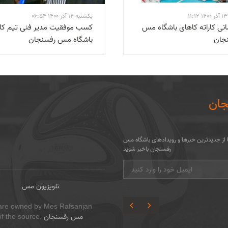
1
یکشنبه 14 آذر 1400 06:54
انی کاراته کاهای باشگاه مس
کسب موفقیت مدیر فنی تیم کار
جان
باشگاه مس رفسنجان
ان
تا از جدیدترین خبرها و رویدادهای باشگاه مس
رفسنجان باخبر شوید
تلویزیون مس
ite are owned by Mes Rafsanjan
مس رفسنجان
 of the source.