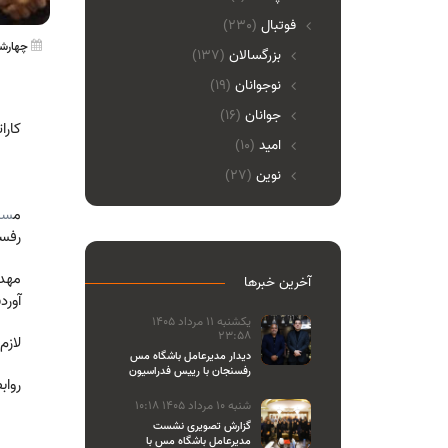
فوتبال
(230)
چهارشنبه 21 مهر 0
بزرگسالان
(137)
نوجوانان
(19)
جوانان
(16)
کارا
امید
(10)
نوین
(27)
م
ساب
رفسن
آخرین خبرها
آورد
یکشنبه 11 مرداد 1405
23:58
لازم
دیدار مدیرعامل باشگاه مس
رفسنجان با رییس فدراسیون
رواب
والیبال
شنبه 10 مرداد 1405 10:18
گزارش تصویری نشست
مدیرعامل باشگاه مس با