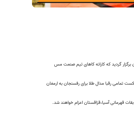
ن برگزار گردید که کاراته کاهای تیم صنعت مس
ر صفت به ترتیب در وزن های ۶۸ و ۵۵ کیلو گرم با شکست تمامی رقبا مدال طلا برای رفسنجان به ارمغان
بقات قهرمانی آسیا،قزاقستان اعزام خواهند شد.