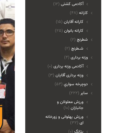
آکادمی کشتی
(12)
کاراته
(48)
کاراته آقایان
(15)
کاراته بانوان
(25)
شطرنج
(2)
شـطرنج
(2)
وزنه برداری
(4)
آکادمی وزنه برداری
(0)
وزنه برداری آقایان
(3)
دوچرخه سواري
(54)
ساير
(222)
ورزش معلولان و
جانبازان
(10)
ورزش پهلوانی و زورخانه
ای
(32)
پتانگ
(0)