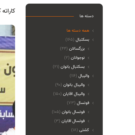
کاراته
دسته ها
همه دسته ها
بسکتبال
(165)
بزرگسالان
(44)
نوجوانان
(2)
بسکتبال بانوان
(21)
والیبال
(116)
واليبال بانوان
(90)
واليبال اقايان
(150)
فوتسال
(73)
فوتسال بانوان
(105)
فوتسال اقايان
(3)
کشتی
(18)