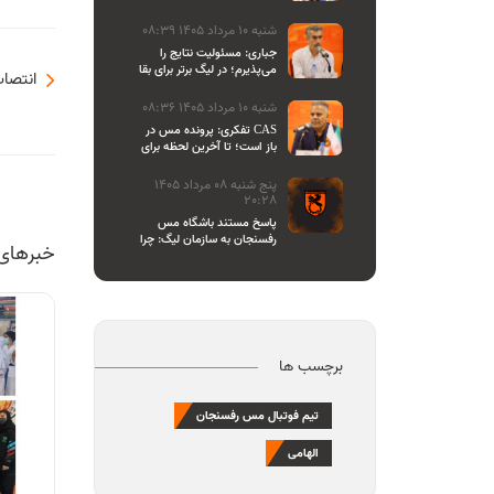
اصحاب رسانه
شنبه 10 مرداد 1405 08:39
جباری: مسئولیت نتایج را
می‌پذیرم؛ در لیگ برتر برای بقا
انتصا
و در لیگ یک برای صعود
می‌جنگیم
شنبه 10 مرداد 1405 08:36
تفکری: پرونده مس در CAS
باز است؛ تا آخرین لحظه برای
احقاق حق باشگاه می‌ایستیم
پنج شنبه 08 مرداد 1405
20:28
پاسخ مستند باشگاه مس
رفسنجان به سازمان لیگ: چرا
خبرهای
تازه یاد بیانیه دادن افتاده‌اید؟/
مشروعیت کمیته استیناف را
هم زیر سوال بردید
برچسب ها
تیم فوتبال مس رفسنجان
الهامی