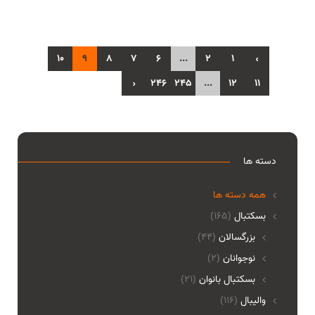
10
9
8
7
6
...
2
1
‹
›
246
245
...
12
11
دسته ها
همه دسته ها
بسکتبال
(165)
بزرگسالان
(44)
نوجوانان
(2)
بسکتبال بانوان
(21)
والیبال
(116)