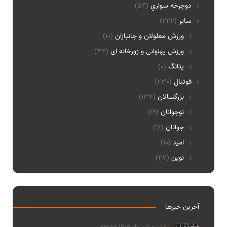
دوچرخه سواري
(54)
ساير
(222)
ورزش معلولان و جانبازان
(10)
ورزش پهلوانی و زورخانه ای
(32)
پتانگ
(0)
فوتبال
(230)
بزرگسالان
(137)
نوجوانان
(19)
جوانان
(16)
امید
(10)
نوین
(27)
آخرین خبرها
یکشنبه 11 مرداد 1405 23:58