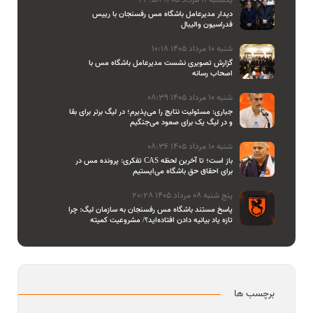
دیدار مدیرعامل باشگاه مس رفسنجان با رییس
فدراسیون والیبال
شنبه 10 مرداد 1405 10:18
گزارش تصویری نشست مدیرعامل باشگاه مس با
اصحاب رسانه
شنبه 10 مرداد 1405 08:39
جباری: مسئولیت نتایج را می‌پذیرم؛ در لیگ برتر برای بقا
و در لیگ یک برای صعود می‌جنگیم
شنبه 10 مرداد 1405 08:36
تفکری: پرونده مس در CAS باز است؛ تا آخرین لحظه
برای احقاق حق باشگاه می‌ایستیم
پنج شنبه 08 مرداد 1405 20:28
پاسخ مستند باشگاه مس رفسنجان به سازمان لیگ: چرا
تازه یاد بیانیه دادن افتاده‌اید؟/ مشروعیت کمیته
استیناف را هم زیر سوال بردید
برچسب ها