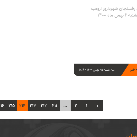
فسنجان شهرداری ارومیه
بهمن ماه 1400
 خبر
سه شنبه 05 بهمن 1400 18:42
216
215
214
213
212
211
...
2
1
‹
ان