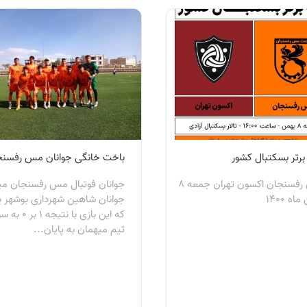
برتر بسکتبال کشور
باخت خانگی جوانان مس رفسنج
مس رفسنجان اکسون تهران جمعه 8
جوانان فوتبال مس رفسنجان می
اه 1400
جوانان شاهین شهرداری بوشهر ب
که این بازی با نتیجه 1 بر
تیم میهمان به پایان...