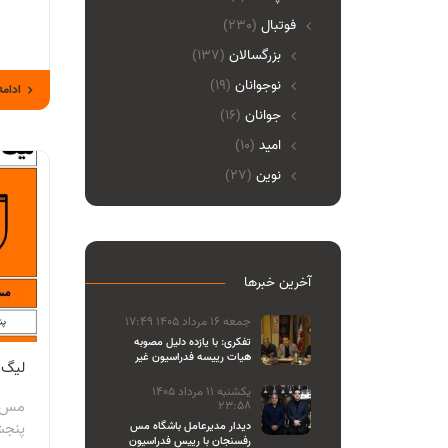
فوتبال
(230)
بزرگسالان
(137)
نوجوانان
(19)
ادامه
جوانان
(16)
امید
(10)
نوین
(27)
آخرین خبرها
جمعه 16 مرداد 1405 17:49
تفکری: با یازده دلیل مصوبه
هیات رییسه فدراسیون غیر
لیگ ب
قانونی بود
یکشنبه 11 مرداد 1405
مس ر
23:58
پنجشنبه 7 ب
دیدار مدیرعامل باشگاه مس
رفسنجان با رییس فدراسیون