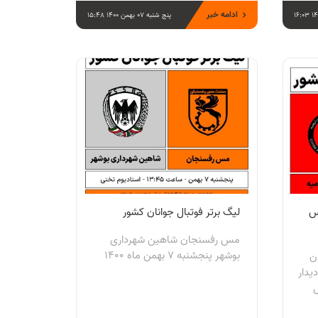
ادامه خبر
پنج شنبه 07 بهمن 1400 15:48
س
لیگ برتر فوتبال جوانان کشور
مس رفسنجان شاهین شهرداری
بوشهر پنجشنبه 7 بهمن ماه 1400
ن
یدار
ال