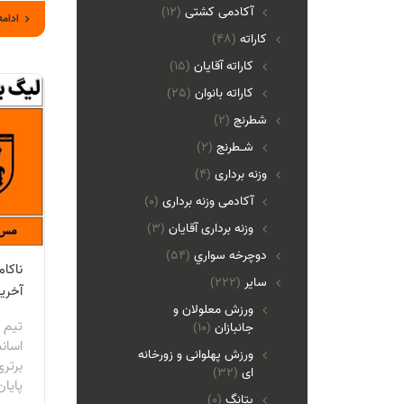
آکادمی کشتی
(12)
ادامه
کاراته
(48)
کاراته آقایان
(15)
کاراته بانوان
(25)
شطرنج
(2)
شـطرنج
(2)
وزنه برداری
(4)
آکادمی وزنه برداری
(0)
وزنه برداری آقایان
(3)
دوچرخه سواري
(54)
ناکا
ساير
(222)
آخرین
ورزش معلولان و
تیم 
جانبازان
(10)
اسان
ورزش پهلوانی و زورخانه
ای
(32)
پایان
پتانگ
(0)