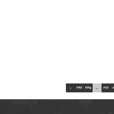
›
246
245
...
217