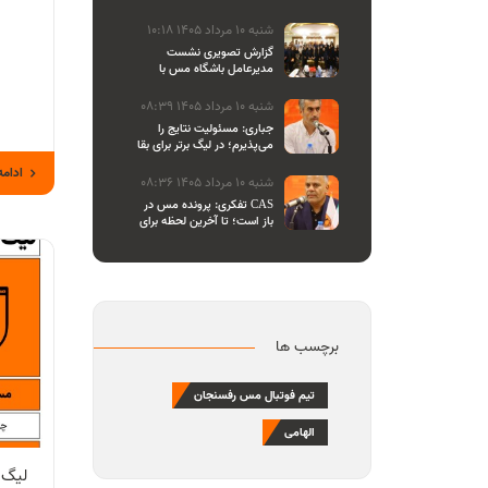
والیبال
شنبه 10 مرداد 1405 10:18
گزارش تصویری نشست
مدیرعامل باشگاه مس با
اصحاب رسانه
شنبه 10 مرداد 1405 08:39
جباری: مسئولیت نتایج را
می‌پذیرم؛ در لیگ برتر برای بقا
و در لیگ یک برای صعود
ادامه
می‌جنگیم
شنبه 10 مرداد 1405 08:36
تفکری: پرونده مس در CAS
باز است؛ تا آخرین لحظه برای
احقاق حق باشگاه می‌ایستیم
برچسب ها
تیم فوتبال مس رفسنجان
الهامی
لیگ ب