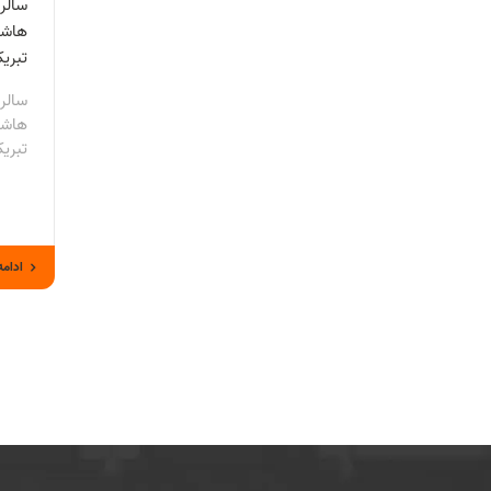
سالر
هاشم
تبری
سالر
هاشم
تبری
ادامه