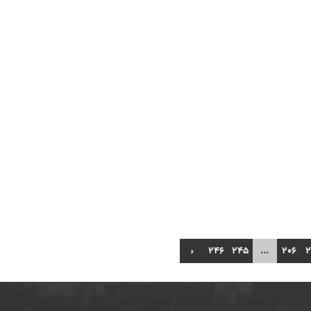
›
246
245
...
206
2