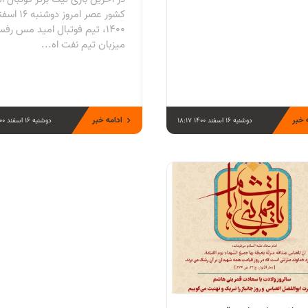
کشور عصر امروز د
۱۴۰۰، تیم فوتبال امید مس رف
میزبان تیم نفت اه...
 خبر
ادامه خبر
دوشنبه 16 اسفند 1400 18:17
دوشنبه 16 اسفند 1400 17:51