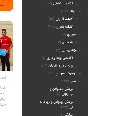
آکادمی کشتی
(12)
ادامه
کاراته
(48)
کاراته آقایان
(15)
کاراته بانوان
(25)
شطرنج
(2)
شـطرنج
(2)
وزنه برداری
(4)
آکادمی وزنه برداری
(0)
وزنه برداری آقایان
(3)
دوچرخه سواري
(54)
کسب م
ساير
(222)
آقای
ورزش معلولان و
محمد
جانبازان
(10)
ورزش پهلوانی و زورخانه
آسیا 
ای
(32)
پتانگ
(0)