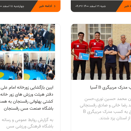
 خبر
ادامه خبر
شنبه 21 اسفند 1400 09:37
چهارشنبه 18 اسفند 1400 11:24
درک مربیگری B آسیا
ایین بازگشایی زورخانه امام علی 
دفتر هیئت ورزش های زور خانه 
ان محمد حسین نوری،حسن
کشتی پهلوانی رفسنجان به هم
 رضا خانی و صادق رفسنجانی
باشگاه صنعت مس رفسنجان
موفق به کسب مدرک مربیگری B
از استان یزد شدند.
به گزارش روابط عمومی و رسانه
باشگاه فرهنگی ورزشی مس