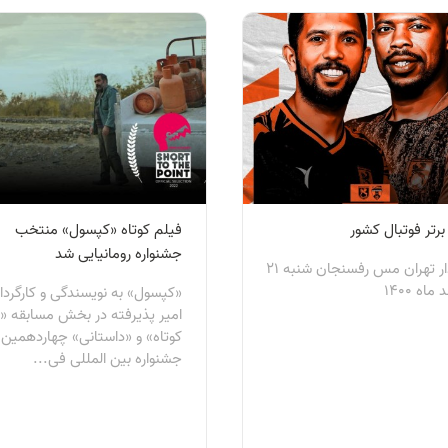
رتر فوتبال کشور
فیلم کوتاه «کپسول» منتخب
جشنواره رومانیایی شد
هوادار تهران مس رفسنجان شنبه 21
ماه 1400
«کپسول» به نویسندگی و کارگردا
امیر پذیرفته در بخش مسابقه «د
کوتاه» و «داستانی» چهاردهمین 
جشنواره بین المللی فی...