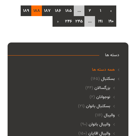
189
188
187
186
185
...
2
1
‹
›
246
245
...
191
190
دسته ها
همه دسته ها
بسکتبال
(165)
بزرگسالان
(44)
نوجوانان
(2)
بسکتبال بانوان
(21)
والیبال
(116)
واليبال بانوان
(90)
واليبال اقايان
(150)