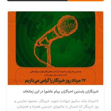
خبرنگاران راستین احیاگران پیام عاشورا در این زمانه‌اند
۱۷مرداد ماه، سالروز شهادت شهید خبرنگار، محمود صارمی و
روز خبرنگار که امسال با عاشورای حسینی همراه و همزمان