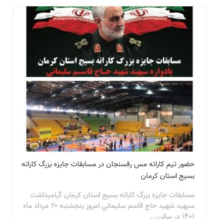
حضور تیم کاراته مس رفسنجان در مسابقات جايزه بزرگ كاراته
بسيج استان كرمان
مسابقات جايزه بزرگ كاراته بسيج استان كرمان گراميداشت
سپهبد شهيد حاج قاسم سليماني امروز پنجشنبه ۲۰ مرداد ماه
۱۴۰۱ در سالن...