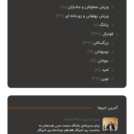
ورزش معلولان و جانبازان
(10)
ورزش پهلوانی و زورخانه ای
(32)
پتانگ
(0)
فوتبال
(230)
بزرگسالان
(137)
نوجوانان
(19)
جوانان
(16)
امید
(10)
نوین
(27)
آخرین خبرها
شنبه 17 مرداد 1405 09:50
پیام مدیرعامل باشگاه صنعت مس رفسنجان به
مناسبت روز خبرنگار هفدهم مردادماه،روز خبرنگار