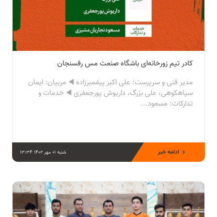
کادر تیم زورخانه‌ای باشگاه صنعت مس رفسنجان
مدیر فنی و سرپرست: علی اکبر پیغمبرزاده ◀️ مربیان: ایمان
سیاهکوهی، علی بزرگ، داریوش پورجعفری ◀️ خدمات و
تدارکات: مسعود...
ادامه خبر
شنبه 01 مهر 1402 13:34