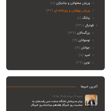
ورزش معلولان و جانبازان
(10)
ورزش پهلوانی و زورخانه ای
(32)
پتانگ
(0)
فوتبال
(230)
بزرگسالان
(137)
نوجوانان
(19)
جوانان
(16)
امید
(10)
نوین
(27)
آخرین خبرها
شنبه 17 مرداد 1405 09:50
پیام مدیرعامل باشگاه صنعت مس رفسنجان به
مناسبت روز خبرنگار هفدهم مردادماه،روز خبرنگار