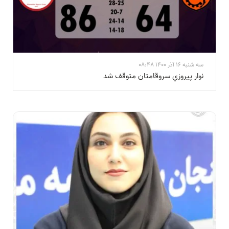
سه شنبه 16 آذر 1400 08:48
نوار پيروزي سروقامتان متوقف شد