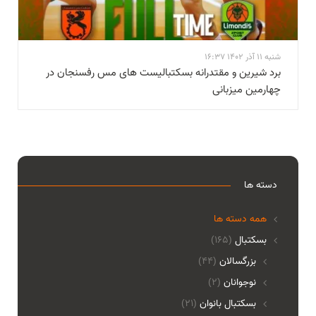
شنبه 11 آذر 1402 16:37
برد شیرین و مقتدرانه بسکتبالیست های مس رفسنجان در
چهارمین میزبانی
دسته ها
همه دسته ها
بسکتبال
(165)
بزرگسالان
(44)
نوجوانان
(2)
بسکتبال بانوان
(21)