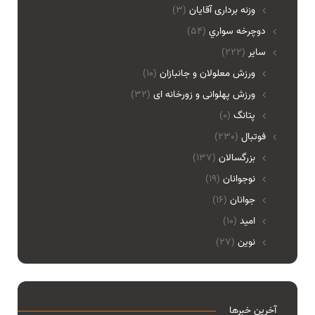
وزنه برداری آقایان
(3)
دوچرخه سواري
(54)
ساير
(222)
ورزش معلولان و جانبازان
(10)
ورزش پهلوانی و زورخانه ای
(32)
پتانگ
(0)
فوتبال
(230)
بزرگسالان
(137)
نوجوانان
(19)
جوانان
(16)
امید
(10)
نوین
(27)
آخرین خبرها