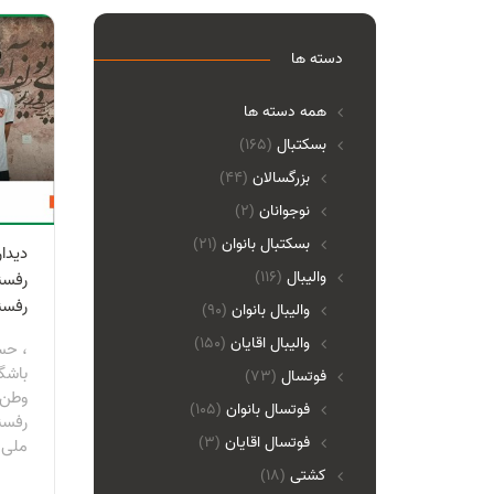
دسته ها
همه دسته ها
بسکتبال
(165)
بزرگسالان
(44)
نوجوانان
(2)
بسکتبال بانوان
(21)
دیدا
والیبال
(116)
رفسن
رفسن
واليبال بانوان
(90)
واليبال اقايان
(150)
، حس
باشگ
فوتسال
(73)
وطن 
فوتسال بانوان
(105)
رفسنج
فوتسال اقايان
(3)
ملی.
کشتی
(18)