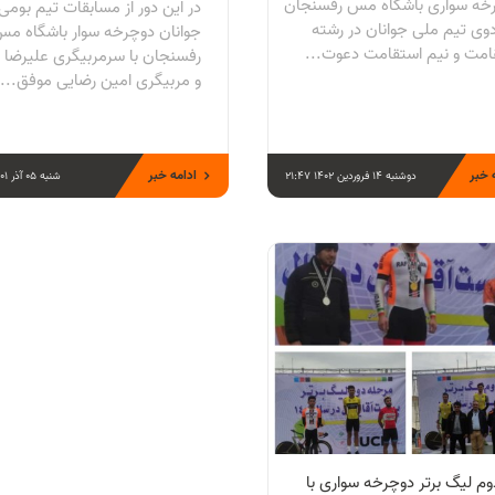
خه سواری باشگاه مس رفسنجان
در این دور از مسابقات تیم بومی
دوی تیم ملی جوانان در رشته
جوانان دوچرخه سوار باشگاه م
امت و نیم استقامت دعوت...
رفسنجان با سرمربیگری علیرضا ز
و مربیگری امین رضایی موفق...
 خبر
ادامه خبر
دوشنبه 14 فروردین 1402 21:47
شنبه 05 آذر 1401 13:06
وم لیگ برتر دوچرخه سواری با