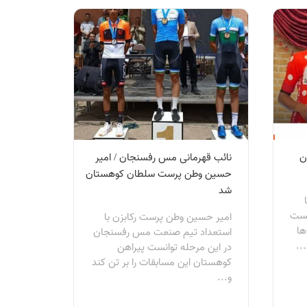
ن
نائب قهرمانی مس رفسنجان / امیر
حسین وطن پرست سلطان کوهستان
شد
نست
امیر حسین وطن پرست رکابزن با
ها
استعداد تیم صنعت مس رفسنجان
..
در این مرحله توانست پیراهن
کوهستان این مسابقات را بر تن کند
و...