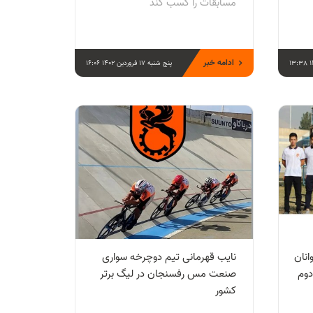
مسابقات را کسب کند
ادامه خبر
پنج شنبه 17 فروردین 1402 16:06
نان
نایب قهرمانی تیم دوچرخه سواری
وم
صنعت مس رفسنجان در لیگ برتر
کشور