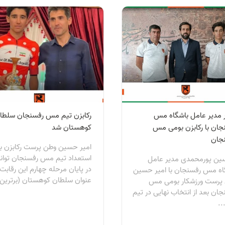
ر مدیر عامل باشگاه مس
رکابزن تیم مس رفسنجان سلطا
جان با رکابزن بومی مس
کوهستان شد
جان
امیر حسین وطن پرست رکابزن با
استعداد تیم مس رفسنجان توا
ین پورمحمدی مدیر عامل
در پایان مرحله چهارم این رقابت‌
اه مس رفسنجان با امیر حسین
عنوان سلطان کوهستان (برترین.
پرست ورزشکار بومی مس
ان بعد از انتخاب نهایی در تیم
..