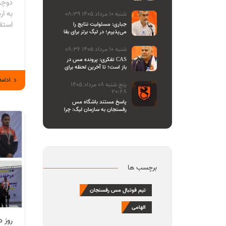
دوچر
اصحاب رسانه
به ار
شنبه 10 مرداد 1405 08:39
استق
جباری: مسئولیت نتایج را
می‌پذیرم؛ در لیگ برتر برای بقا
و در لیگ یک برای صعود
می‌جنگیم
شنبه 10 مرداد 1405 08:36
تفکری: پرونده مس در CAS
باز است؛ تا آخرین لحظه برای
احقاق حق باشگاه می‌ایستیم
ادامه
پنج شنبه 08 مرداد 1405
20:28
پاسخ مستند باشگاه مس
رفسنجان به سازمان لیگ: چرا
تازه یاد بیانیه دادن افتاده‌اید؟/
مشروعیت کمیته استیناف را
هم زیر سوال بردید
برچسب ها
تیم فوتبال مس رفسنجان
الهامی
روز د