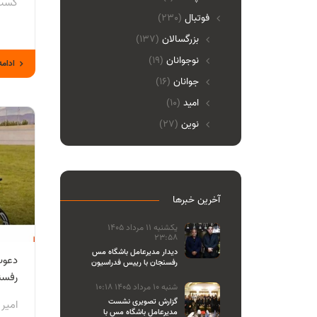
کسب 
فوتبال
(230)
بزرگسالان
(137)
نوجوانان
(19)
ادامه
جوانان
(16)
امید
(10)
نوین
(27)
آخرین خبرها
یکشنبه 11 مرداد 1405
23:58
دیدار مدیرعامل باشگاه مس
دعوت
رفسنجان با رییس فدراسیون
والیبال
رفسن
شنبه 10 مرداد 1405 10:18
گزارش تصویری نشست
امیر
مدیرعامل باشگاه مس با