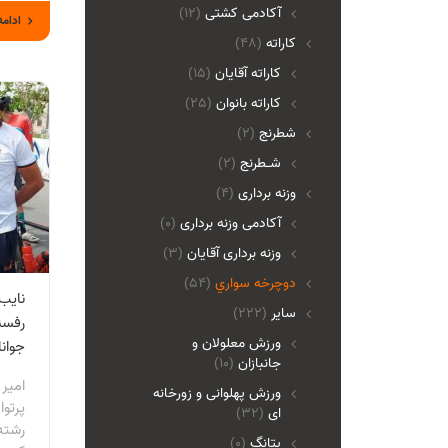
آکادمی کشتی
(12)
ادامه
کاراته
(48)
کاراته آقایان
(15)
کاراته بانوان
(25)
شطرنج
(2)
شـطرنج
(2)
وزنه برداری
(4)
آکادمی وزنه برداری
(0)
وزنه برداری آقایان
(3)
دوچرخه سواري
(54)
نایب
ساير
(222)
رفسن
ورزش معلولان و
جوان
جانبازان
(10)
امیر
ورزش پهلوانی و زورخانه
پرتو
ای
(32)
رشته 
پتانگ
(0)