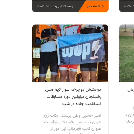
ادامه خبر
جمعه 29 اردیبهشت 1402 19:57
ان
درخشش دوچرخه سوار تیم مس
رفسنجان دراولین دوره مسابقات
استقامت جاده در شب
ن با
امیر حسین وطن پرست، رکاب زن
رحله
جوان تیم مس رفسنجان توانست
عنوان نائب قهرمانی این دور از