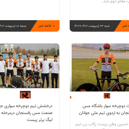
مقام دوم شد.
 خبر
ادامه خبر
شنبه 23 اردیبهشت 1402 14:38
جمعه 08 اردیبهشت 1402 13:38
 دوچرخه سوار باشگاه مس
درخشش تیم دوچرخه سواری جوا
جان به اردوی تیم ملی جوانان
صنعت مس رفسنجان درمرحله د
لیگ برتر پیست
 حسین وطن پرست رکاب زن تیم