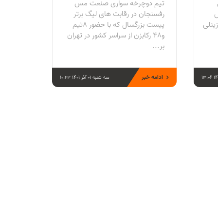
تیم دوچرخه سواری صنعت مس
س
رفسنجان در رقابت های لیگ برتر
ینلی
پیست بزرگسال که با حضور 8تیم
و48 رکابزن از سراسر کشور در تهران
بر...
ادامه خبر
سه شنبه 01 آذر 1401 10:23