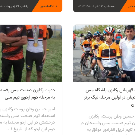
 خبر
ادامه خبر
سه شنبه 23 خرداد 1402 13:13
یکشنبه 31 اردیبهشت 1402 10:35
 قهرمانی رکابزن باشگاه مس
دعوت رکابزن صنعت مس رفسنج
جان در اولین مرحله لیگ برتر
به مرحله دوم اردوی تیم ملی
ان
امیر حسین وطن پرست رکابزن با
استعداد تیم صنعت مس رفسنجا
 حسین وطن پرست، رکابزن
درخشش در این اردو مجددا به م
ان تیم صنعت مس رفسنجان در
دوم این اردو که از تاریخ ۱...
تایم تریل انفرادی موفق به