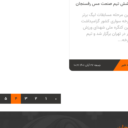
شش تیم صنعت مس رفسنجان
ن مرحله مسابقات لیگ برتر
خه سواری کشور گرامیداشت
ن کنگره ملی شهدای ورزش
در تهران برگزار شد و تیم
خه...
 خبر
جمعه 27 آبان 1401 10:21
5
4
3
2
1
‹
ان