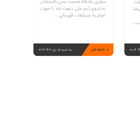
سواری باشگاه صنعت مس رفسنجان
قات
به اردوی تیم ملی دعوت شد تا جهت
رضا
اعزام به مسابقات قهرمانی...
ت...
ادامه خبر
سه شنبه 05 دی 1402 12:22