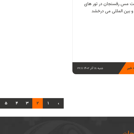
 مس رفسنجان در تور های
و بین المللی می درخشد
 خبر
شنبه 18 آذر 1402 22:11
5
4
3
2
1
‹
ان