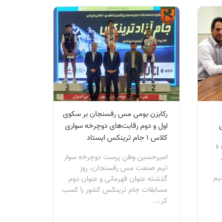
رکابزن بومی مس رفسنجان بر سکوی
اول و دوم رقابت‌های دوچرخه سواری
کلاس 1 جام ترینکس ایستاد
 و
امیرحسین وطن پرست دوچرخه سوار
تیم صنعت مس رفسنجان، روز
یم
گذشته عنوان قهرمانی و عنوان دوم
مسابقات جام ترینکس کشور را کسب
کر...