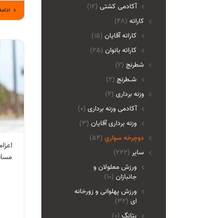
آکادمی کشتی
(12)
ادامه
کاراته
(48)
کاراته آقایان
(15)
کاراته بانوان
(25)
شطرنج
(2)
شـطرنج
(2)
وزنه برداری
(4)
آکادمی وزنه برداری
(0)
وزنه برداری آقایان
(3)
دوچرخه سواري
(54)
اعزا
ساير
(222)
مساب
ورزش معلولان و
جانبازان
(10)
ورزش پهلوانی و زورخانه
ای
(32)
پتانگ
(0)