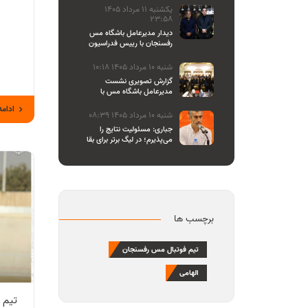
یکشنبه 11 مرداد 1405
23:58
دیدار مدیرعامل باشگاه مس
رفسنجان با رییس فدراسیون
والیبال
شنبه 10 مرداد 1405 10:18
گزارش تصویری نشست
مدیرعامل باشگاه مس با
اصحاب رسانه
ادامه
شنبه 10 مرداد 1405 08:39
جباری: مسئولیت نتایج را
می‌پذیرم؛ در لیگ برتر برای بقا
و در لیگ یک برای صعود
می‌جنگیم
برچسب ها
تیم فوتبال مس رفسنجان
الهامی
تیم 