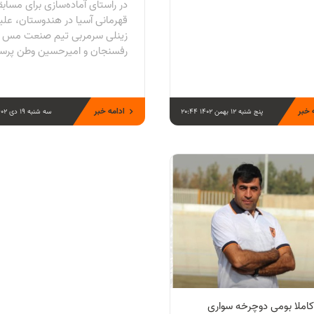
در راستای آماده‌سازی برای مساب
قهرمانی آسیا در هندوستان، علی
زینلی سرمربی تیم صنعت مس
رفسنجان و امیرحسین وطن پرس
 خبر
ادامه خبر
پنج شنبه 12 بهمن 1402 20:44
سه شنبه 19 دی 1402 08:04
کاملا بومی دوچرخه سواری