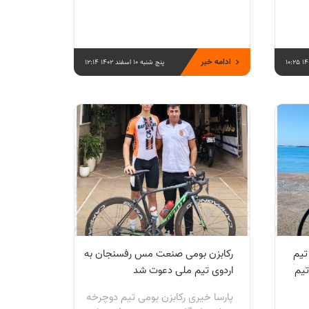
ادامه خبر
پنج شنبه 10 اسفند 1402 12:14
تیم
رکابزن بومی صنعت مس رفسنجان به
یم
اردوی تیم ملی دعوت شد
پارسا خیری رکابزن بومی تیم دوچرخه