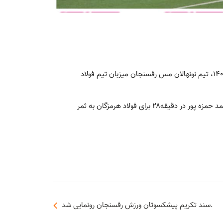
با شروع فصل جدید لیگ برتر فوتبال نونهالان کشور عصر امروز سه‌شنبه ۲ آذر ماه ۱۴۰۰، تیم نونهالان مس رفسنجان میزبان تیم فولاد
گل های این دیدار را امیر رضا اسماعیلی در دقیقه ۶۵ برای مس رفسنجان وامیر محمد حمزه پور در دقیقه۲۸ برای فولاد هرمزگان به ثمر
سند تکریم پیشکسوتان ورزش رفسنجان رونمایی شد.