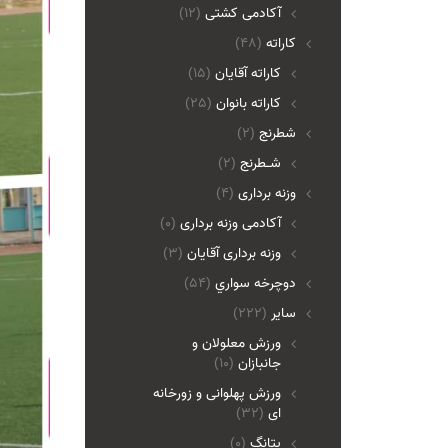
آکادمی کشتی
(12)
کاراته
(48)
کاراته آقایان
(15)
کاراته بانوان
(25)
شطرنج
(2)
شـطرنج
(2)
وزنه برداری
(4)
آکادمی وزنه برداری
(0)
وزنه برداری آقایان
(3)
دوچرخه سواري
(54)
ساير
(222)
ورزش معلولان و
جانبازان
(10)
ورزش پهلوانی و زورخانه
ای
(32)
پتانگ
(0)