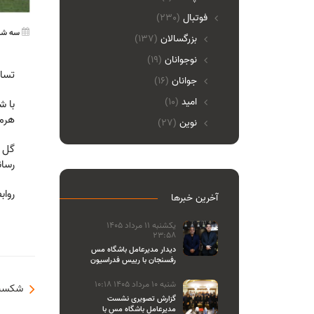
فوتبال
(230)
سه شنبه 02 آذر 00
بزرگسالان
(137)
نوجوانان
(19)
تساو
جوانان
(16)
امید
(10)
هرمزگا
نوین
(27)
رسان
رواب
آخرین خبرها
یکشنبه 11 مرداد 1405
23:58
دیدار مدیرعامل باشگاه مس
رفسنجان با رییس فدراسیون
والیبال
شنبه 10 مرداد 1405 10:18
شکست 
گزارش تصویری نشست
مدیرعامل باشگاه مس با