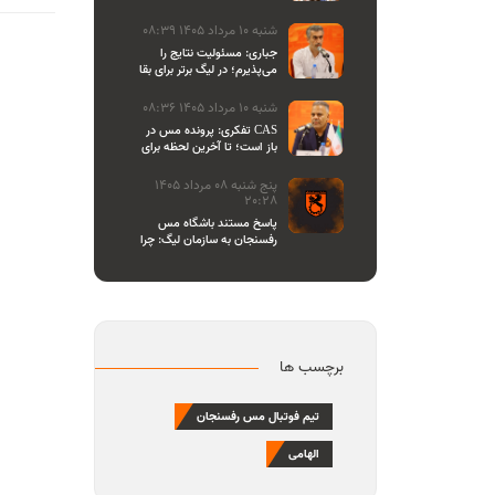
اصحاب رسانه
شنبه 10 مرداد 1405 08:39
جباری: مسئولیت نتایج را
می‌پذیرم؛ در لیگ برتر برای بقا
و در لیگ یک برای صعود
می‌جنگیم
شنبه 10 مرداد 1405 08:36
تفکری: پرونده مس در CAS
باز است؛ تا آخرین لحظه برای
احقاق حق باشگاه می‌ایستیم
پنج شنبه 08 مرداد 1405
20:28
پاسخ مستند باشگاه مس
رفسنجان به سازمان لیگ: چرا
تازه یاد بیانیه دادن افتاده‌اید؟/
مشروعیت کمیته استیناف را
هم زیر سوال بردید
برچسب ها
تیم فوتبال مس رفسنجان
الهامی