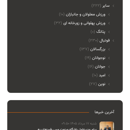
ساير
(222)
ورزش معلولان و جانبازان
(10)
ورزش پهلوانی و زورخانه ای
(32)
پتانگ
(0)
فوتبال
(230)
بزرگسالان
(137)
نوجوانان
(19)
جوانان
(16)
امید
(10)
نوین
(27)
آخرین خبرها
شنبه 17 مرداد 1405 09:50
پیام مدیرعامل باشگاه صنعت مس رفسنجان به