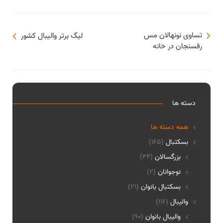
تساوی نونهالان مس
لیگ برتر والیبال کشور
رفسنجان در خانه
دسته ها
همه دسته ها
بسکتبال
(165)
بزرگسالان
(44)
نوجوانان
(2)
بسکتبال بانوان
(21)
والیبال
(116)
واليبال بانوان
(90)