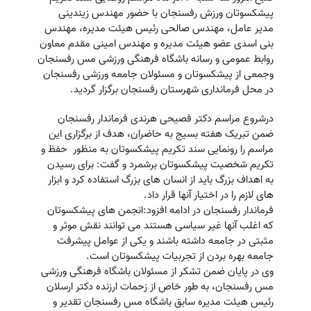
پیشکسوتان ورزش رفسنجان با حضور مهندس زیندینی
مدیر عامل، مهندس صالحی رئیس هیئت مدیره، مهندس
بنی اسدی عضو هیئت مدیره و مهندس امینی مقدم معاون
روابط عمومی و رسانه باشگاه فرهنگی ورزشی مس رفسنجان
وجمعی از پیشکسوتان و مسئولان جامعه ورزشی رفسنجان
در محل فرمانداری شهرستان رفسنجان برگزار گردید.
درشروع مراسم دکتر فصیحی هرندی فرماندار رفسنجان
ضمن تبریک هفته بسیج به حاضران، هدف از برگزاری این
مراسم را رونمایی سند تکریم پیشکسوتان به منظور حفظ و
تکریم شخصیت پیشکسوتان برشمرد و گفت: برای رسیدن
به اهداف بزرگ باید از انسان های بزرگ استفاده کرد و ابزار
های لازم را در اختیار آنها قرار داد.
فرماندار رفسنجان در ادامه افزود:انجمن های پیشکسوتان
که اغلب آنها غیر سیاسی هستند می توانند نقش موثر و
مثبتی در جامعه داشته باشند و یکی از عوامل پیشرفت
جامعه بهره بردن از تجربیات پیشکسوتان است.
وی در پایان ضمن تشکر از مسئولان باشگاه فرهنگی ورزشی
مس رفسنجان، به طور خاص از زحمات ارزنده دکتر ارسلان
رئیس هیئت مدیره سابق باشگاه مس رفسنجان تقدیر و