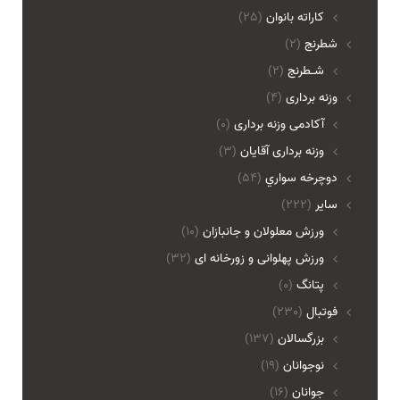
کاراته بانوان
(25)
شطرنج
(2)
شـطرنج
(2)
وزنه برداری
(4)
آکادمی وزنه برداری
(0)
وزنه برداری آقایان
(3)
دوچرخه سواري
(54)
ساير
(222)
ورزش معلولان و جانبازان
(10)
ورزش پهلوانی و زورخانه ای
(32)
پتانگ
(0)
فوتبال
(230)
بزرگسالان
(137)
نوجوانان
(19)
جوانان
(16)