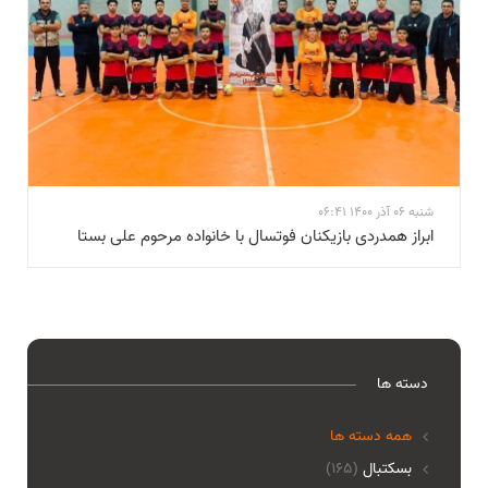
شنبه 06 آذر 1400 06:41
ابراز همدردی بازیکنان فوتسال با خانواده مرحوم علی بستا
دسته ها
همه دسته ها
بسکتبال
(165)