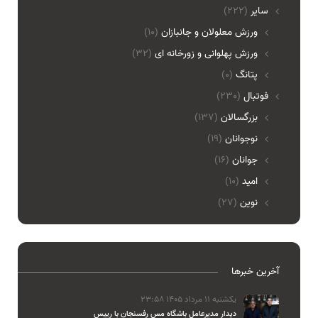
ساير
(222)
ورزش معلولان و جانبازان
(10)
ورزش پهلوانی و زورخانه ای
(32)
پتانگ
(0)
فوتبال
(230)
بزرگسالان
(137)
نوجوانان
(19)
جوانان
(16)
امید
(10)
نوین
(27)
آخرین خبرها
یکشنبه 11 مرداد 1405 23:58
دیدار مدیرعامل باشگاه مس رفسنجان با رییس