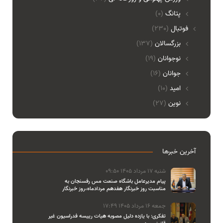
پتانگ
(0)
فوتبال
(230)
بزرگسالان
(137)
نوجوانان
(19)
جوانان
(16)
امید
(10)
نوین
(27)
آخرین خبرها
شنبه 17 مرداد 1405 09:50
پیام مدیرعامل باشگاه صنعت مس رفسنجان به
مناسبت روز خبرنگار هفدهم مردادماه،روز خبرنگار
جمعه 16 مرداد 1405 17:49
تفکری: با یازده دلیل مصوبه هیات رییسه فدراسیون غیر