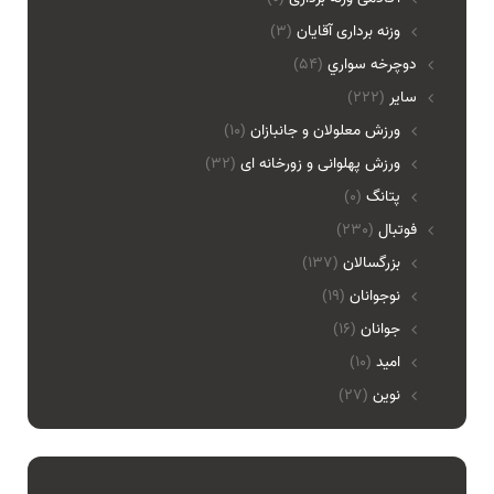
وزنه برداری آقایان
(3)
دوچرخه سواري
(54)
ساير
(222)
ورزش معلولان و جانبازان
(10)
ورزش پهلوانی و زورخانه ای
(32)
پتانگ
(0)
فوتبال
(230)
بزرگسالان
(137)
نوجوانان
(19)
جوانان
(16)
امید
(10)
نوین
(27)