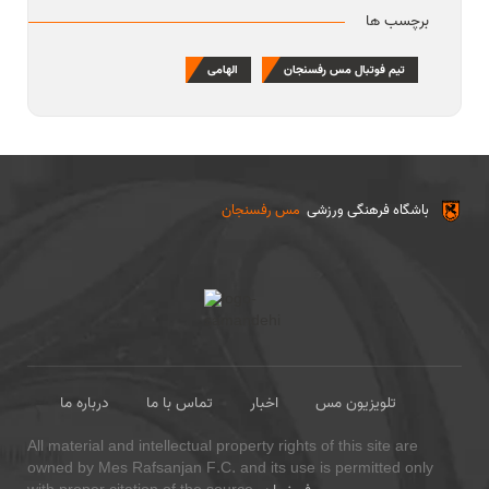
برچسب ها
تیم فوتبال مس رفسنجان
الهامی
باشگاه فرهنگی ورزشی
مس رفسنجان
تلویزیون مس
اخبار
تماس با ما
درباره ما
All material and intellectual property rights of this site are
owned by Mes Rafsanjan F.C. and its use is permitted only